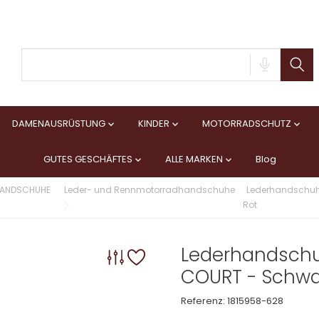
DAMENAUSRÜSTUNG
KINDER
MOTORRADSCHUTZ



GUTES GESCHÄFTES
ALLE MARKEN
Blog


ANDSCHUHE
Leder- und Rennmotorradhandschuhe
Lederhandschuh
Rot
Lederhandschu
COURT - Schwa
Referenz:
1815958-628