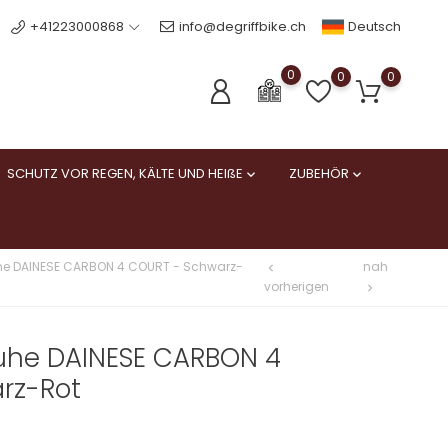
Deutsch
+41223000868
info@degriffbike.ch
0
0
0
SCHUTZ VOR REGEN, KÄLTE UND HEIßE
ZUBEHÖR


e DAINESE CARBON 4 COURT - Schwarz-
nah
chevron_left
vorherigen
chevron_right
he DAINESE CARBON 4
rz-Rot