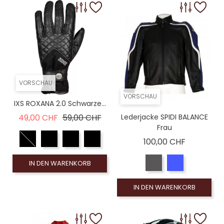
VORSCHAU
VORSCHAU
IXS ROXANA 2.0 Schwarze...
Verkaufspreis
Preis
49,00 CHF
59,00 CHF
Lederjacke SPIDI BALANCE
Frau
Preis
100,00 CHF
IN DEN WARENKORB
IN DEN WARENKORB