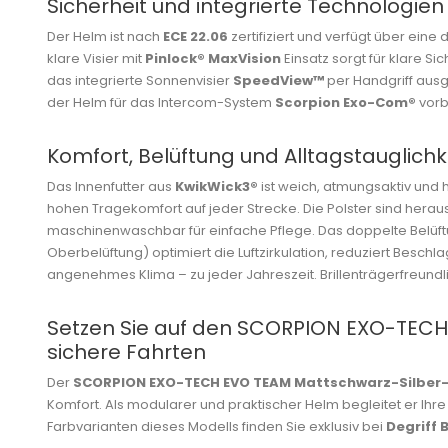
Sicherheit und integrierte Technologien
Der Helm ist nach
ECE 22.06
zertifiziert und verfügt über ein
klare Visier mit
Pinlock® MaxVision
Einsatz sorgt für klare S
das integrierte Sonnenvisier
SpeedView™
per Handgriff aus
der Helm für das Intercom-System
Scorpion Exo-Com®
vorb
Komfort, Belüftung und Alltagstauglichk
Das Innenfutter aus
KwikWick3®
ist weich, atmungsaktiv und 
hohen Tragekomfort auf jeder Strecke. Die Polster sind her
maschinenwaschbar für einfache Pflege. Das doppelte Belüf
Oberbelüftung) optimiert die Luftzirkulation, reduziert Beschla
angenehmes Klima – zu jeder Jahreszeit. Brillenträgerfreundl
Setzen Sie auf den SCORPION EXO-TECH
sichere Fahrten
Der
SCORPION EXO-TECH EVO TEAM Mattschwarz-Silber
Komfort. Als modularer und praktischer Helm begleitet er Ihre
Farbvarianten dieses Modells finden Sie exklusiv bei
Degriff 