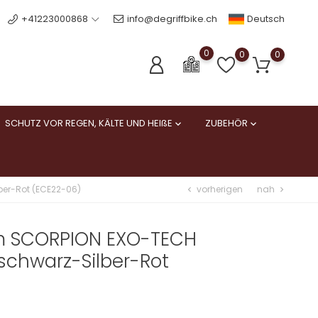
Deutsch
+41223000868
info@degriffbike.ch
0
0
0
SCHUTZ VOR REGEN, KÄLTE UND HEIßE
ZUBEHÖR


vorherigen
nah
er-Rot (ECE22-06)
chevron_left
chevron_right
m SCORPION EXO-TECH
schwarz-Silber-Rot