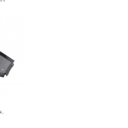
..
is