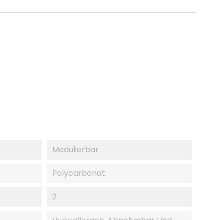
Modulierbar
Polycarbonat
2