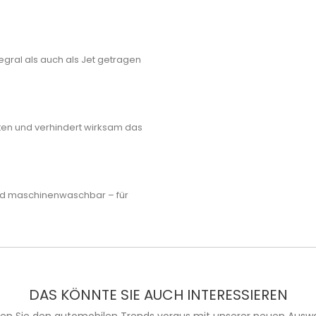
gral als auch als Jet getragen
lten und verhindert wirksam das
d maschinenwaschbar – für
DAS KÖNNTE SIE AUCH INTERESSIEREN
ien Sie den automobilen Trends voraus mit unserer neuen Auswa