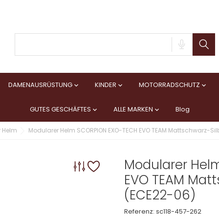
DAMENAUSRÜSTUNG
KINDER
MOTORRADSCHUTZ



GUTES GESCHÄFTES
ALLE MARKEN
Blog


r Helm
Modularer Helm SCORPION EXO-TECH EVO TEAM Mattschwarz-Silb
Modularer Hel
EVO TEAM Matt
(ECE22-06)
Referenz:
sc118-457-262