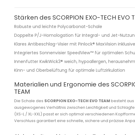
Stärken des SCORPION EXO-TECH EVO 
Robuste und leichte Polycarbonat-Schale
Doppelte P/J-Homologation für Integral- und Jet-Nutzu
Klares Antibeschlag-Visier mit Pinlock® MaxVision inklusiv
Integriertes Sonnenvisier SpeedView™ für optimalen Schu
Innenfutter KwikWick3® weich, hypoallergen, herausneh
Kinn- und Oberbelüftung für optimale Luftzirkulation
Materialien und Ergonomie des SCORP
TEAM
Die Schale des
SCORPION EXO-TECH EVO TEAM
besteht aus
ausgewogenes Verhältnis zwischen Leichtigkeit und Schlagfes
(XS-L / XL-XXL) passt er sich optimal verschiedenen Kopffor
Verschluss garantiert eine schnelle, sichere und präzise Anp