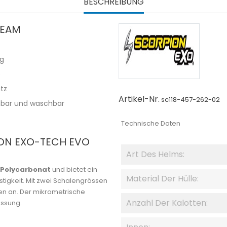
BESCHREIBUNG
TEAM
ng
e
tz
Artikel-Nr.
sc118-457-262-02
mbar und waschbar
Technische Daten
ION EXO-TECH EVO
Art Des Helms:
Polycarbonat
und bietet ein
Material Der Hülle:
tigkeit. Mit zwei Schalengrössen
men an. Der mikrometrische
Anzahl Der Kalotten:
assung.