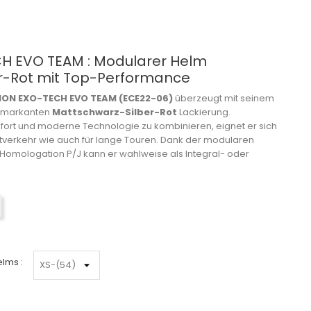
H EVO TEAM : Modularer Helm
r-Rot mit Top-Performance
ION EXO-TECH EVO TEAM (ECE22-06)
überzeugt mit seinem
r markanten
Mattschwarz-Silber-Rot
Lackierung.
mfort und moderne Technologie zu kombinieren, eignet er sich
dtverkehr wie auch für lange Touren. Dank der modularen
omologation P/J kann er wahlweise als Integral- oder
Mattschwarz-Silber-Rot
lms :