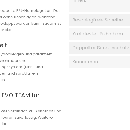
Innen:
e doppelte P/J-Homologation. Das
icht ohne Beschlagen, während
Beschlagfreie Scheibe:
geklappt werden kann. Zudem ist
ereitet.
Kratzfester Bildschirm:
eit
Doppelter Sonnenschutz
hypoallergen und garantiert
ausnehmbar und
Kinnriemen:
tungssystem (Kinn- und
gen und sorgt für ein
ich.
 EVO TEAM für
-Rot
verbindet Stil, Sicherheit und
 Touren zuverlässig. Weitere
Bike
.