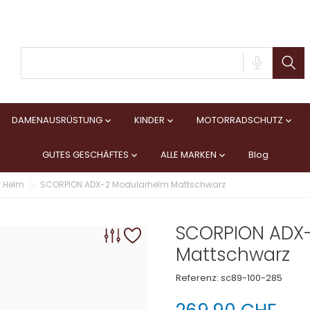
DAMENAUSRÜSTUNG
KINDER
MOTORRADSCHUTZ



GUTES GESCHÄFTES
ALLE MARKEN
Blog


r Helm
SCORPION ADX-2 Modularhelm Mattschwarz
SCORPION ADX
Mattschwarz
Referenz:
sc89-100-285