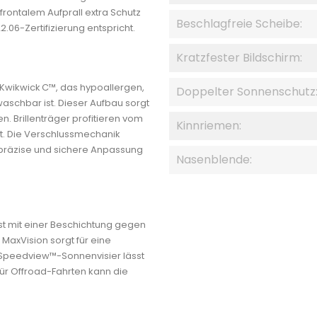
 frontalem Aufprall extra Schutz
Beschlagfreie Scheibe:
06-Zertifizierung entspricht.
Kratzfester Bildschirm:
Kwikwick C™, das hypoallergen,
Doppelter Sonnenschutz
aschbar ist. Dieser Aufbau sorgt
. Brillenträger profitieren vom
Kinnriemen:
rt. Die Verschlussmechanik
, präzise und sichere Anpassung
Nasenblende:
st mit einer Beschichtung gegen
MaxVision sorgt für eine
 Speedview™-Sonnenvisier lässt
Für Offroad-Fahrten kann die