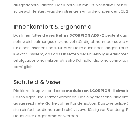
ausgedehnte Fahrten. Das Kinnteil ist mit EPS verstärkt, um bei
zu gewährleisten, was den strengen Anforderungen der ECE 22.
Innenkomfort & Ergonomie
Das Innenfutter dieses
Helms SCORPION ADX-2
besteht aus 
sehr weich, atmungsaktiv und vollständig abnehmbar sowie w
für einen frischen und sauberen Helm auch nach langen Touren
Kwikfit™-System, das das Einsetzen der Brillenbügel erleichte
erfolgt über eine mikrometrische Schnalle, die eine schnelle
ermöglicht.
Sichtfeld & Visier
Die klare Hauptvisier dieses
modularen SCORPION-Helms
i
Beschlagen und Kratzer versehen. Das eingelassene Pinlock® 
ausgezeichnete Klarheit ohne Kondensation. Das zweiteilige
sich einfach bedienen und schützt zuverlässig vor Blendung. 
Hauptvisier abgenommen werden.