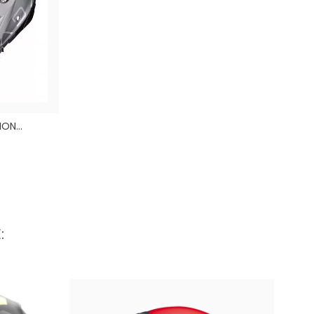
ON...
is
: