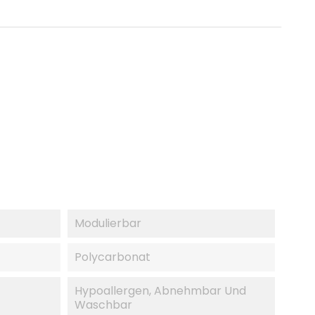
Modulierbar
Polycarbonat
Hypoallergen, Abnehmbar Und
Waschbar