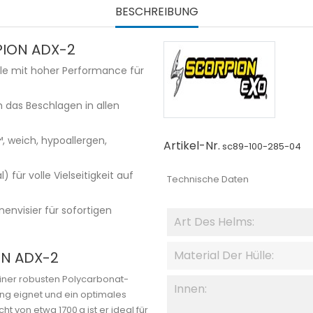
BESCHREIBUNG
PION ADX-2
e mit hoher Performance für
 das Beschlagen in allen
, weich, hypoallergen,
Artikel-Nr.
sc89-100-285-04
für volle Vielseitigkeit auf
Technische Daten
nvisier für sofortigen
Art Des Helms:
Material Der Hülle:
ON ADX-2
einer robusten Polycarbonat-
Innen:
ung eignet und ein optimales
ht von etwa 1700 g ist er ideal für