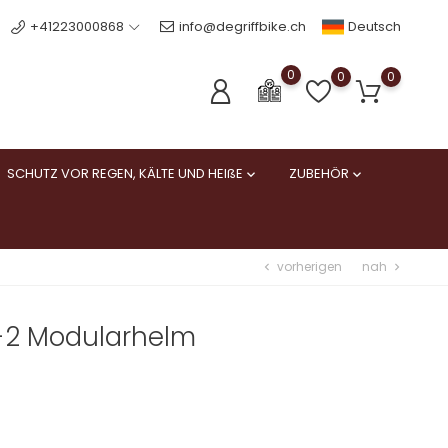
Deutsch
+41223000868
info@degriffbike.ch
0
0
0
SCHUTZ VOR REGEN, KÄLTE UND HEIßE
ZUBEHÖR


vorherigen
nah
chevron_left
chevron_right
-2 Modularhelm