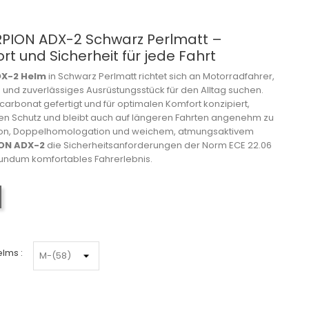
PION ADX-2 Schwarz Perlmatt –
ort und Sicherheit für jede Fahrt
X-2 Helm
in Schwarz Perlmatt richtet sich an Motorradfahrer,
s und zuverlässiges Ausrüstungsstück für den Alltag suchen.
arbonat gefertigt und für optimalen Komfort konzipiert,
en Schutz und bleibt auch auf längeren Fahrten angenehm zu
sion, Doppelhomologation und weichem, atmungsaktivem
ON ADX-2
die Sicherheitsanforderungen der Norm ECE 22.06
n rundum komfortables Fahrerlebnis.
Mattschwarz
lms :