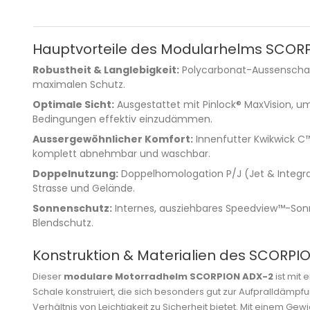
Hauptvorteile des Modularhelms SCOR
Robustheit & Langlebigkeit:
Polycarbonat-Aussenschal
maximalen Schutz.
Optimale Sicht:
Ausgestattet mit Pinlock® MaxVision, um
Bedingungen effektiv einzudämmen.
Aussergewöhnlicher Komfort:
Innenfutter Kwikwick C™
komplett abnehmbar und waschbar.
Doppelnutzung:
Doppelhomologation P/J (Jet & Integral) 
Strasse und Gelände.
Sonnenschutz:
Internes, ausziehbares Speedview™-Sonne
Blendschutz.
Konstruktion & Materialien des SCORPI
Dieser
modulare Motorradhelm SCORPION ADX-2
ist mit 
Schale konstruiert, die sich besonders gut zur Aufpralldämpf
Verhältnis von Leichtigkeit zu Sicherheit bietet. Mit einem Gewic