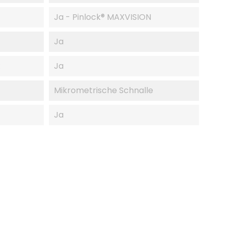
Ja - Pinlock® MAXVISION
Ja
:
Ja
Mikrometrische Schnalle
Ja