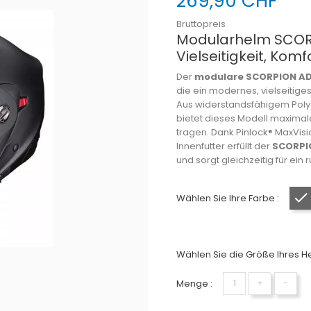
269,90 CHF
Bruttopreis
Modularhelm SCOR
Vielseitigkeit, Komf
Der
modulare SCORPION AD
die ein modernes, vielseitige
Aus widerstandsfähigem Polyc
bietet dieses Modell maximal
tragen. Dank Pinlock® MaxVi
Innenfutter erfüllt der
SCORPI
und sorgt gleichzeitig für ei
Wählen Sie Ihre Farbe :
Wählen Sie die Größe Ihres He
Menge :
+
−