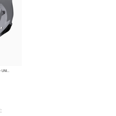
NI...
is
: