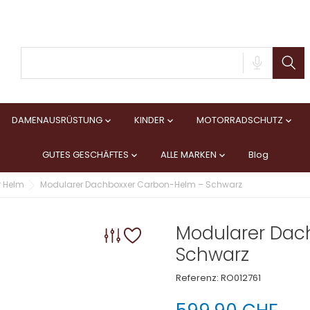
DAMENAUSRÜSTUNG
KINDER
MOTORRADSCHUTZ



GUTES GESCHÄFTES
ALLE MARKEN
Blog


r Helm
Modularer Dachboxxer Carbon-Helm – Schwarz
Modularer Dac
Schwarz
Referenz:
RO012761