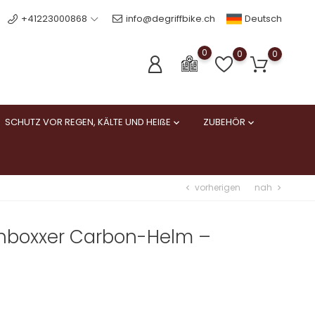
Deutsch
+41223000868
info@degriffbike.ch
0
0
0
SCHUTZ VOR REGEN, KÄLTE UND HEIßE
ZUBEHÖR


vorherigen
nah
chevron_left
chevron_right
hboxxer Carbon-Helm –