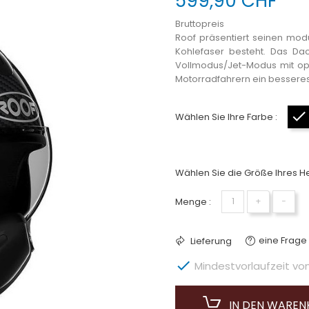
599,90 CHF
Bruttopreis
Roof präsentiert seinen mod
Kohlefaser besteht. Das Da
Vollmodus/Jet-Modus mit opt
Motorradfahrern ein besseres
Wählen Sie Ihre Farbe :
Wählen Sie die Größe Ihres He
Menge :
+
−
eine Frage 
Lieferung

Mindestvorlaufzeit von 
IN DEN WARE