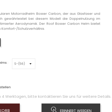
ularen Motorradhelm Boxxer Carbon, der aus Glasfaser und
ch gewährleistet bei diesem Modell die Doppelnutzung im
imierter Aerodynamik. Der Roof Boxxer Carbon Helm bietet
 Komfort-/Schutzverhältnis.
Schwarz
lms :
stellen
4 Werktagen, bitte kontaktieren Sie uns für weitere Details.
NKORB
ERINNERT WERDEN