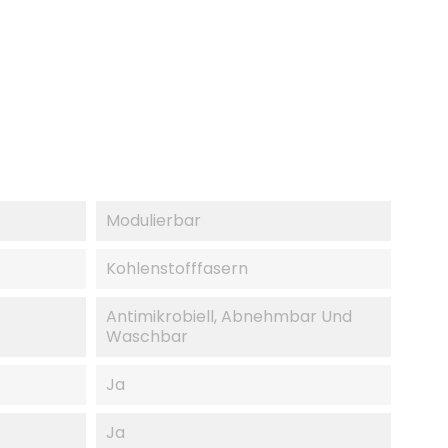
Modulierbar
Kohlenstofffasern
Antimikrobiell, Abnehmbar Und
Waschbar
Ja
Ja