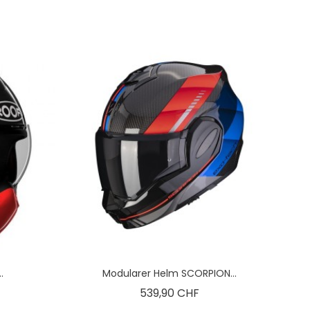
.
Modularer Helm SCORPION...
is
Preis
539,90 CHF