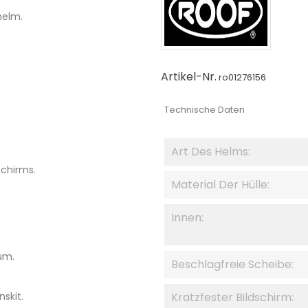
helm.
Artikel-Nr.
ro01276156
Technische Daten
Art Des Helms:
schirms.
Material Der Hülle:
Innen:
um.
Beschlagfreie Scheibe:
skit.
Kratzfester Bildschirm: