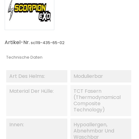
Artikel-Nr.
sc119-435-65-02
Technische Daten
Art Des Helms:
Modulierbar
Material Der Hülle:
TCT Fasern
(Thermodynamical
Composite
Technology)
Innen:
Hypoallergen,
Abnehmbar Und
Waschbar