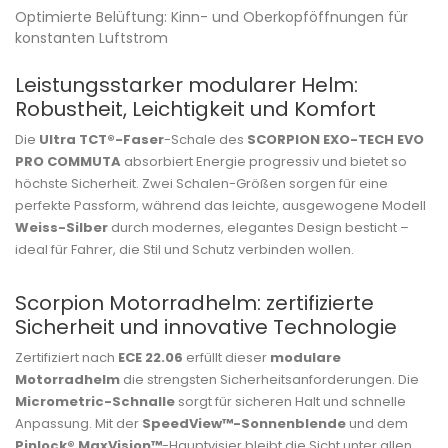
Optimierte Belüftung: Kinn- und Oberkopföffnungen für
konstanten Luftstrom
Leistungsstarker modularer Helm:
Robustheit, Leichtigkeit und Komfort
Die
Ultra TCT®-Faser
-Schale des
SCORPION EXO-TECH EVO
PRO COMMUTA
absorbiert Energie progressiv und bietet so
höchste Sicherheit. Zwei Schalen-Größen sorgen für eine
perfekte Passform, während das leichte, ausgewogene Modell
Weiss-Silber
durch modernes, elegantes Design besticht –
ideal für Fahrer, die Stil und Schutz verbinden wollen.
Scorpion Motorradhelm: zertifizierte
Sicherheit und innovative Technologie
Zertifiziert nach
ECE 22.06
erfüllt dieser
modulare
Motorradhelm
die strengsten Sicherheitsanforderungen. Die
Micrometric-Schnalle
sorgt für sicheren Halt und schnelle
Anpassung. Mit der
SpeedView™-Sonnenblende
und dem
Pinlock® MaxVision™
-Hauptvisier bleibt die Sicht unter allen