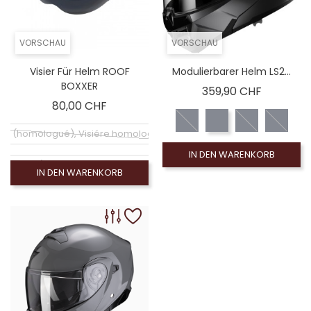
VORSCHAU
VORSCHAU
Visier Für Helm ROOF
Modulierbarer Helm LS2...
BOXXER
Preis
359,90 CHF
Preis
80,00 CHF
hirm (homologué), Visiére homologuée (EXE-2206)
IN DEN WARENKORB
omologué), Leinwand Rauch 100% (non homologué)
IN DEN WARENKORB
 homologué), Rauchschirm 50% (non homologué)
ologué), Blauer Spiegelbildschirm (non homologué)
ogué), Silberner Spiegelbildschirm (non homologué)