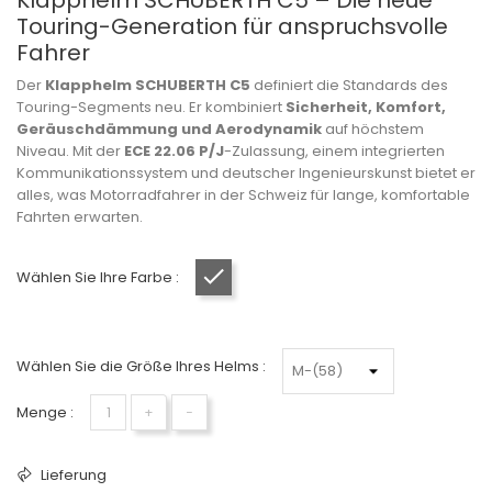
Klapphelm SCHUBERTH C5 – Die neue
Touring-Generation für anspruchsvolle
Fahrer
Der
Klapphelm SCHUBERTH C5
definiert die Standards des
Touring-Segments neu. Er kombiniert
Sicherheit, Komfort,
Geräuschdämmung und Aerodynamik
auf höchstem
Niveau. Mit der
ECE 22.06 P/J
-Zulassung, einem integrierten
Kommunikationssystem und deutscher Ingenieurskunst bietet er
alles, was Motorradfahrer in der Schweiz für lange, komfortable
Fahrten erwarten.
Wählen Sie Ihre Farbe :
Mattschwarz
Wählen Sie die Größe Ihres Helms :
Menge :
+
−
Lieferung