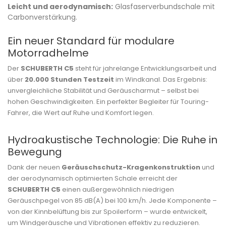
Leicht und aerodynamisch:
Glasfaserverbundschale mit
Carbonverstärkung.
Ein neuer Standard für modulare
Motorradhelme
Der
SCHUBERTH C5
steht für jahrelange Entwicklungsarbeit und
über
20.000 Stunden Testzeit
im Windkanal. Das Ergebnis:
unvergleichliche Stabilität und Geräuscharmut – selbst bei
hohen Geschwindigkeiten. Ein perfekter Begleiter für Touring-
Fahrer, die Wert auf Ruhe und Komfort legen.
Hydroakustische Technologie: Die Ruhe in
Bewegung
Dank der neuen
Geräuschschutz-Kragenkonstruktion
und
der aerodynamisch optimierten Schale erreicht der
SCHUBERTH C5
einen außergewöhnlich niedrigen
Geräuschpegel von 85 dB(A) bei 100 km/h. Jede Komponente –
von der Kinnbelüftung bis zur Spoilerform – wurde entwickelt,
um Windgeräusche und Vibrationen effektiv zu reduzieren.