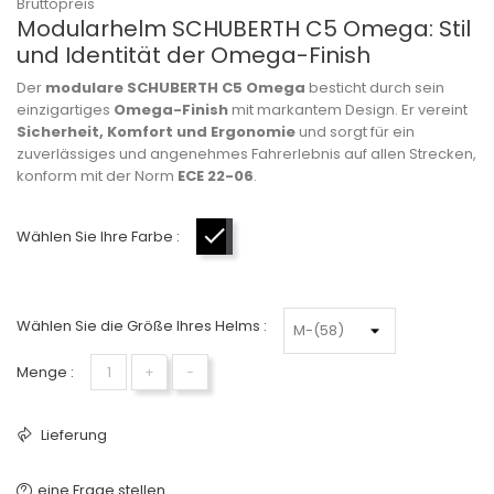
Bruttopreis
Modularhelm SCHUBERTH C5 Omega: Stil
und Identität der Omega-Finish
Der
modulare SCHUBERTH C5 Omega
besticht durch sein
einzigartiges
Omega-Finish
mit markantem Design. Er vereint
Sicherheit, Komfort und Ergonomie
und sorgt für ein
zuverlässiges und angenehmes Fahrerlebnis auf allen Strecken,
konform mit der Norm
ECE 22-06
.
Wählen Sie Ihre Farbe :
Schwarz-Anthrazit-Rot
Wählen Sie die Größe Ihres Helms :
Menge :
+
−
Lieferung
eine Frage stellen