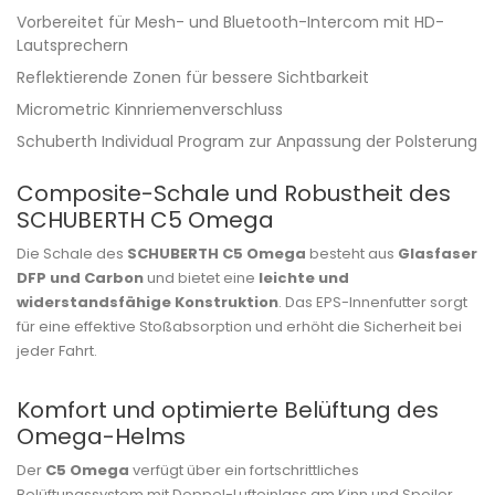
Vorbereitet für Mesh- und Bluetooth-Intercom mit HD-
Lautsprechern
Reflektierende Zonen für bessere Sichtbarkeit
Micrometric Kinnriemenverschluss
Schuberth Individual Program zur Anpassung der Polsterung
Composite-Schale und Robustheit des
SCHUBERTH C5 Omega
Die Schale des
SCHUBERTH C5 Omega
besteht aus
Glasfaser
DFP und Carbon
und bietet eine
leichte und
widerstandsfähige Konstruktion
. Das EPS-Innenfutter sorgt
für eine effektive Stoßabsorption und erhöht die Sicherheit bei
jeder Fahrt.
Komfort und optimierte Belüftung des
Omega-Helms
Der
C5 Omega
verfügt über ein fortschrittliches
Belüftungssystem mit Doppel-Lufteinlass am Kinn und Spoiler