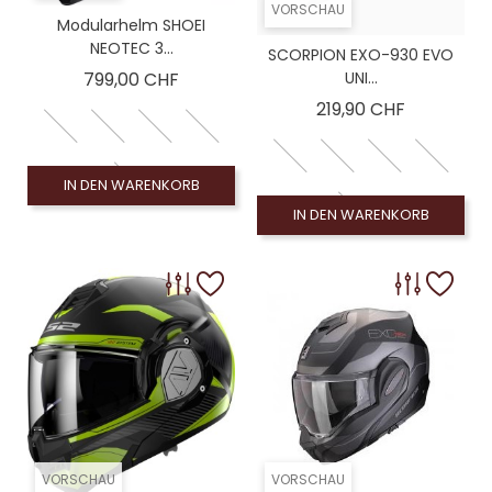
VORSCHAU
Modularhelm SHOEI
NEOTEC 3...
SCORPION EXO-930 EVO
Preis
799,00 CHF
UNI...
Preis
219,90 CHF
IN DEN WARENKORB
IN DEN WARENKORB
VORSCHAU
VORSCHAU