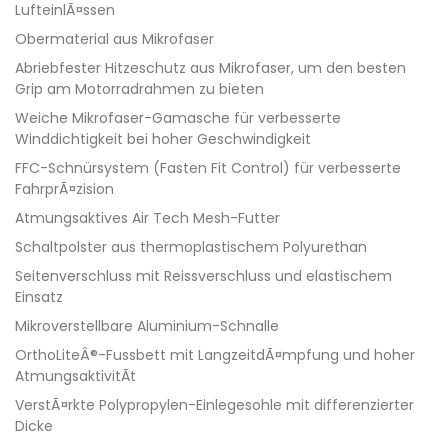
LufteinlÃ¤ssen
Obermaterial aus Mikrofaser
Abriebfester Hitzeschutz aus Mikrofaser, um den besten
Grip am Motorradrahmen zu bieten
Weiche Mikrofaser-Gamasche für verbesserte
Winddichtigkeit bei hoher Geschwindigkeit
FFC-Schnürsystem (Fasten Fit Control) für verbesserte
FahrprÃ¤zision
Atmungsaktives Air Tech Mesh-Futter
Schaltpolster aus thermoplastischem Polyurethan
Seitenverschluss mit Reissverschluss und elastischem
Einsatz
Mikroverstellbare Aluminium-Schnalle
OrthoLiteÂ®-Fussbett mit LangzeitdÃ¤mpfung und hoher
AtmungsaktivitÃt
VerstÃ¤rkte Polypropylen-Einlegesohle mit differenzierter
Dicke