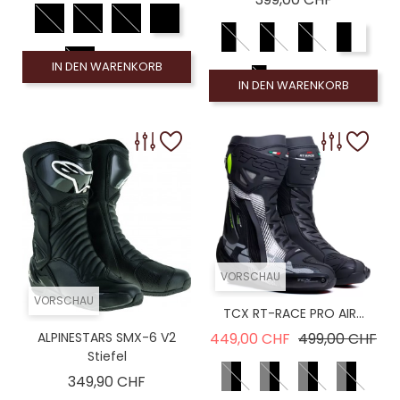
IN DEN WARENKORB
IN DEN WARENKORB
VORSCHAU
VORSCHAU
TCX RT-RACE PRO AIR...
Verkaufspreis
Pre
ALPINESTARS SMX-6 V2
449,00 CHF
499,00 CHF
Stiefel
Preis
349,90 CHF