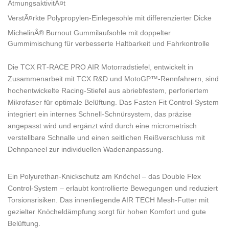
AtmungsaktivitÃ¤t
VerstÃ¤rkte Polypropylen-Einlegesohle mit differenzierter Dicke
MichelinÂ® Burnout Gummilaufsohle mit doppelter
Gummimischung für verbesserte Haltbarkeit und Fahrkontrolle
Die TCX RT‑RACE PRO AIR Motorradstiefel, entwickelt in
Zusammenarbeit mit TCX R&D und MotoGP™-Rennfahrern, sind
hochentwickelte Racing-Stiefel aus abriebfestem, perforiertem
Mikrofaser für optimale Belüftung. Das Fasten Fit Control-System
integriert ein internes Schnell-Schnürsystem, das präzise
angepasst wird und ergänzt wird durch eine micrometrisch
verstellbare Schnalle und einen seitlichen Reißverschluss mit
Dehnpaneel zur individuellen Wadenanpassung.
Ein Polyurethan-Knickschutz am Knöchel – das Double Flex
Control-System – erlaubt kontrollierte Bewegungen und reduziert
Torsionsrisiken. Das innenliegende AIR TECH Mesh-Futter mit
gezielter Knöcheldämpfung sorgt für hohen Komfort und gute
Belüftung.