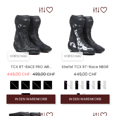
VORSCHAU
VORSCHAU
TCX RT-RACE PRO AIR...
Stiefel TCX RT-Race NBGR
Verkaufspreis
Preis
Preis
449,00 CHF
499,00 CHF
449,00 CHF
IN DEN WARENKORB
IN DEN WARENKORB