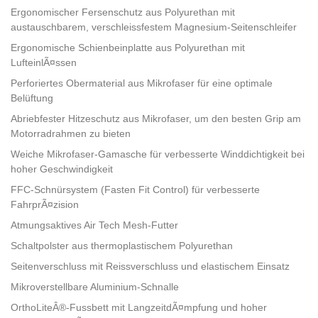
Ergonomischer Fersenschutz aus Polyurethan mit
austauschbarem, verschleissfestem Magnesium-Seitenschleifer
Ergonomische Schienbeinplatte aus Polyurethan mit
LufteinlÃ¤ssen
Perforiertes Obermaterial aus Mikrofaser für eine optimale
Belüftung
Abriebfester Hitzeschutz aus Mikrofaser, um den besten Grip am
Motorradrahmen zu bieten
Weiche Mikrofaser-Gamasche für verbesserte Winddichtigkeit bei
hoher Geschwindigkeit
FFC-Schnürsystem (Fasten Fit Control) für verbesserte
FahrprÃ¤zision
Atmungsaktives Air Tech Mesh-Futter
Schaltpolster aus thermoplastischem Polyurethan
Seitenverschluss mit Reissverschluss und elastischem Einsatz
Mikroverstellbare Aluminium-Schnalle
OrthoLiteÂ®-Fussbett mit LangzeitdÃ¤mpfung und hoher