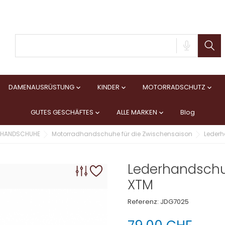
DAMENAUSRÜSTUNG
KINDER
MOTORRADSCHUTZ



GUTES GESCHÄFTES
ALLE MARKEN
Blog


HANDSCHUHE
Motorradhandschuhe für die Zwischensaison
Leder
Lederhandsch
XTM
Referenz:
JDG7025