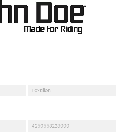
Textilien
4250553228000