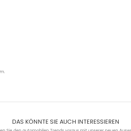
rm.
DAS KÖNNTE SIE AUCH INTERESSIEREN
ien Sie den automobilen Trends voraus mit unserer neuen Auswa