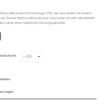
 Motorradhandschuh Durango XTM, der aus Leder mit einem
t ist. Dieser Motorradhandschuh aus Leder ist sehr abriebfest
ers über eine natürliche Atmungsaktivität.
Schwarz-Schwarz
andschuhe :
stellen
uf Lager!