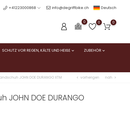
Deutsch
+41223000868
info@degriffbike.ch
0
0
0
SCHUTZ VOR REGEN, KÄLTE UND HEIßE
ZUBEHÖR


vorherigen
nah
handschuh JOHN DOE DURANGO XTM
chevron_left
chevron_right
uh JOHN DOE DURANGO