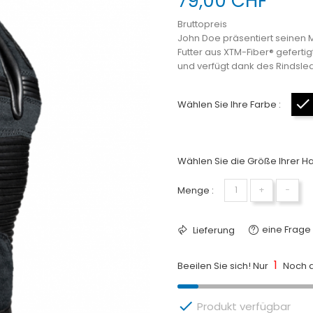
79,00 CHF
Bruttopreis
John Doe präsentiert seinen
Futter aus XTM-Fiber® gefertig
und verfügt dank des Rindsled
Wählen Sie Ihre Farbe :
Wählen Sie die Größe Ihrer H
Menge :
+
−
eine Frage 
Lieferung
1
Beeilen Sie sich! Nur
Noch a

Produkt verfügbar