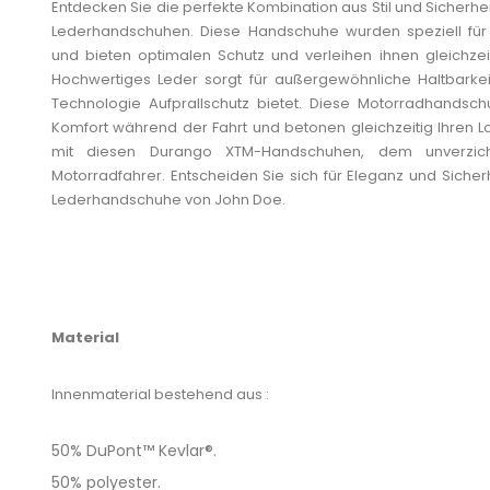
Entdecken Sie die perfekte Kombination aus Stil und Sicherh
Lederhandschuhen. Diese Handschuhe wurden speziell für 
und bieten optimalen Schutz und verleihen ihnen gleichzei
Hochwertiges Leder sorgt für außergewöhnliche Haltbarkei
Technologie Aufprallschutz bietet. Diese Motorradhandsc
Komfort während der Fahrt und betonen gleichzeitig Ihren Lo
mit diesen Durango XTM-Handschuhen, dem unverzich
Motorradfahrer. Entscheiden Sie sich für Eleganz und Sicher
Lederhandschuhe von John Doe.
Material
Innenmaterial bestehend aus :
50% DuPont™ Kevlar®.
50% polyester.