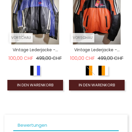
VORSCHAU
VORSCHAU
Vintage Lederjacke -...
Vintage Lederjacke -...
Verkaufspreis
Preis
Verkaufspreis
Pre
100,00 CHF
499,00 CHF
100,00 CHF
499,00 CHF
IN DEN WARENKORB
IN DEN WARENKORB
Bewertungen