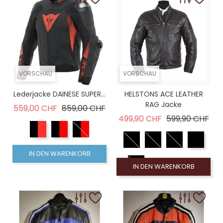
VORSCHAU
VORSCHAU
Lederjacke DAINESE SUPER...
HELSTONS ACE LEATHER
RAG Jacke
Verkaufspreis
Preis
559,00 CHF
859,00 CHF
Verkaufspreis
Pre
499,90 CHF
599,90 CHF
IN DEN WARENKORB
IN DEN WARENKORB
2XL
XL