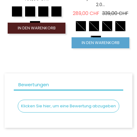
2.0...
Verkaufspreis
Pre
289,00 CHF
339,00 CHF
IN DEN WARENKORB
IN DEN WARENKORB
Bewertungen
Klicken Sie hier, um eine Bewertung abzugeben