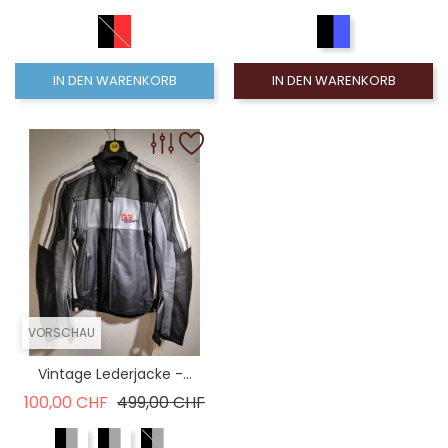
IN DEN WARENKORB
IN DEN WARENKORB
VORSCHAU
Vintage Lederjacke -...
Verkaufspreis
Preis
100,00 CHF
499,00 CHF