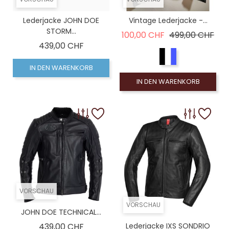
Lederjacke JOHN DOE
Vintage Lederjacke -...
STORM...
Verkaufspreis
Pre
100,00 CHF
499,00 CHF
Preis
439,00 CHF
IN DEN WARENKORB
IN DEN WARENKORB
VORSCHAU
VORSCHAU
JOHN DOE TECHNICAL...
Preis
439,00 CHF
Lederjacke IXS SONDRIO