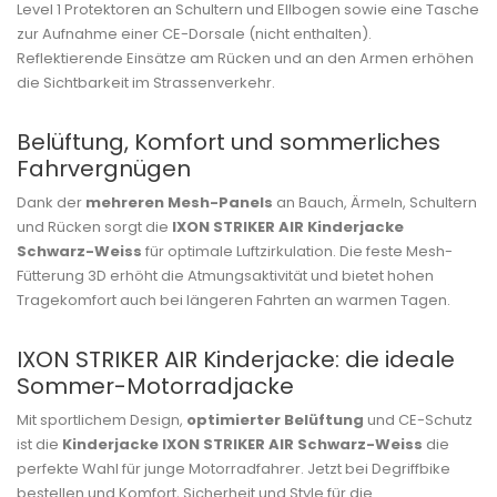
Level 1 Protektoren an Schultern und Ellbogen sowie eine Tasche
zur Aufnahme einer CE-Dorsale (nicht enthalten).
Reflektierende Einsätze am Rücken und an den Armen erhöhen
die Sichtbarkeit im Strassenverkehr.
Belüftung, Komfort und sommerliches
Fahrvergnügen
Dank der
mehreren Mesh-Panels
an Bauch, Ärmeln, Schultern
und Rücken sorgt die
IXON STRIKER AIR Kinderjacke
Schwarz-Weiss
für optimale Luftzirkulation. Die feste Mesh-
Fütterung 3D erhöht die Atmungsaktivität und bietet hohen
Tragekomfort auch bei längeren Fahrten an warmen Tagen.
IXON STRIKER AIR Kinderjacke: die ideale
Sommer-Motorradjacke
Mit sportlichem Design,
optimierter Belüftung
und CE-Schutz
ist die
Kinderjacke IXON STRIKER AIR Schwarz-Weiss
die
perfekte Wahl für junge Motorradfahrer. Jetzt bei Degriffbike
bestellen und Komfort, Sicherheit und Style für die