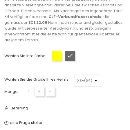
absolute Vielseitigkeit für Fahrer neu, die zwischen Asphalt und
Offroad-Pisten wechseln. Als Nachfolger des legendären Tour-
X4 verfügt er über eine
CLF-Verbundfaserschale
, die
gemäss der
ECE 22.06
Norm noch runder und glatter gestaltet
wurde. Mit verbesserter Aerodynamik und erstklassigem
Innenkomfort ist er die erste Wahl für grenzenlose Abenteuer
auf jedem Terrain.
Wählen Sie Ihre Farbe :
Neongelb
Mattschwarz
Wählen Sie die Größe Ihres Helms :
Menge :
+
−
Lieferung
eine Frage stellen