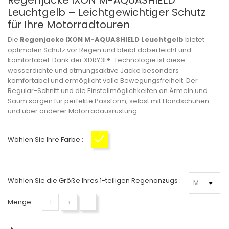
Regenjacke IXON M-AQUASHIELD
Leuchtgelb – Leichtgewichtiger Schutz
für Ihre Motorradtouren
Die
Regenjacke IXON M-AQUASHIELD Leuchtgelb
bietet
optimalen Schutz vor Regen und bleibt dabei leicht und
komfortabel. Dank der XDRY3L®-Technologie ist diese
wasserdichte und atmungsaktive Jacke besonders
komfortabel und ermöglicht volle Bewegungsfreiheit. Der
Regular-Schnitt und die Einstellmöglichkeiten an Ärmeln und
Saum sorgen für perfekte Passform, selbst mit Handschuhen
und über anderer Motorradausrüstung.
Wählen Sie Ihre Farbe :
Neongelb
Wählen Sie die Größe Ihres 1-teiligen Regenanzugs :
Menge :
+
−