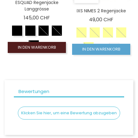
ESQUAD Regenjacke
Langgrösse
IXS NIMES 2 Regenjacke
Preis
145,00 CHF
Preis
49,00 CHF
S
IN DEN WARENKORB
IN DEN WARENKORB
Bewertungen
Klicken Sie hier, um eine Bewertung abzugeben