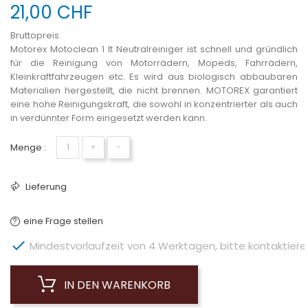
21,00 CHF
Bruttopreis
Motorex Motoclean 1 lt Neutralreiniger ist schnell und gründlich
für die Reinigung von Motorrädern, Mopeds, Fahrrädern,
Kleinkraftfahrzeugen etc. Es wird aus biologisch abbaubaren
Materialien hergestellt, die nicht brennen. MOTOREX garantiert
eine hohe Reinigungskraft, die sowohl in konzentrierter als auch
in verdünnter Form eingesetzt werden kann.
Menge :
+
−
Lieferung
eine Frage stellen

Mindestvorlaufzeit von 4 Werktagen, bitte kontaktieren 
IN DEN WARENKORB