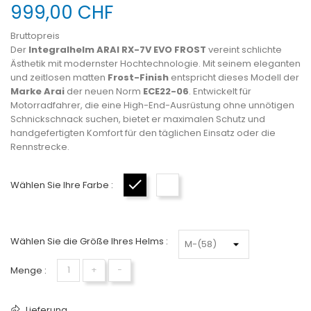
999,00 CHF
Bruttopreis
Der
Integralhelm ARAI RX-7V EVO FROST
vereint schlichte
Ästhetik mit modernster Hochtechnologie. Mit seinem eleganten
und zeitlosen matten
Frost-Finish
entspricht dieses Modell der
Marke Arai
der neuen Norm
ECE22-06
. Entwickelt für
Motorradfahrer, die eine High-End-Ausrüstung ohne unnötigen
Schnickschnack suchen, bietet er maximalen Schutz und
handgefertigten Komfort für den täglichen Einsatz oder die
Rennstrecke.
Wählen Sie Ihre Farbe :
Schwarz
Gun metal
Wählen Sie die Größe Ihres Helms :
Menge :
+
−
Lieferung