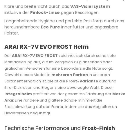
Klare und breite Sicht durch das
VAS-Visiersystem
inklusive der
Pinlock-Linse
gegen Beschlagen.
Langanhaltende Hygiene und perfekte Passform durch das
herausnehmbare
Eco Pure
Innenfutter und anpassbare
Polster.
ARAI RX-7V EVO FROST Helm
Der
ARAI RX-7V EVO FROST
zeichnet sich durch seine tiefe
Mattlackierung aus, die im Vergleich zu glänzenden oder
grafischen Versionen für eine besonders edle Note sorgt.
Obwohl dieses Modell in
mehreren Farben
in unserem
Sortiment erhältlich ist, bleibt die
Frost-Variante
aufgrund
ihrer Diskretion und Eleganz eine bevorzugte Wahl. Dieser
Integralhelm
profitiert von der gesamten Erfahrung der
Marke
Arai
: Eine ründere und glattere Schale minimiert die
Stosseinwirkung auf den Fahrer, indem sie das Abgleiten an
Hindernissen begünstigt.
Technische Performance und
Frost-Finish