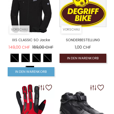
VORSCHAU
VORSCHAU
IXS CLASSIC SO Jacke
SONDERBESTELLUNG
Verkaufspreis
Preis
Preis
149,00 CHF
189,00 CHF
1,00 CHF
IN DEN WARENKORB
IN DEN WARENKORB