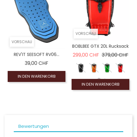
VORSCHAU
VORSCHAU
BOBLBEE GTX 20L Rucksack
Verkaufspreis
Pre
REV'IT SEESOFT RV06...
299,00 CHF
379,00 CHF
Preis
39,00 CHF
IN DEN WARENKORB
IN DEN WARENKORB
Bewertungen