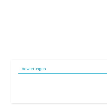
Schutz Dorsale Tucano D3O...
Preis
89,00 CHF
Bewertungen