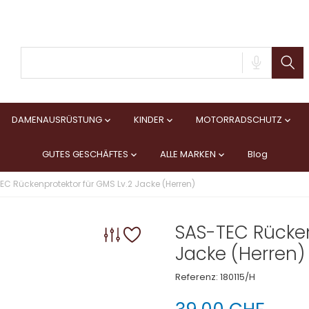
DAMENAUSRÜSTUNG
KINDER
MOTORRADSCHUTZ



GUTES GESCHÄFTES
ALLE MARKEN
Blog


C Rückenprotektor für GMS Lv.2 Jacke (Herren)
SAS-TEC Rücken
Jacke (Herren)
Referenz:
180115/H