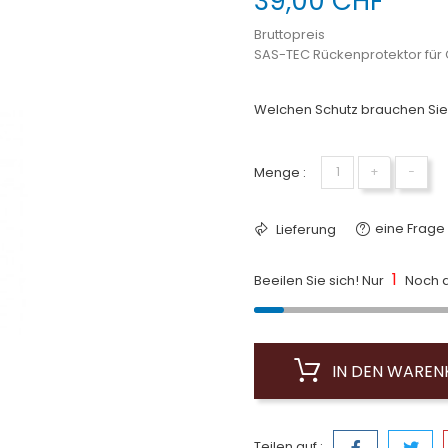
39,00 CHF
Bruttopreis
SAS-TEC Rückenprotektor für G
Welchen Schutz brauchen Sie
Menge :
+
−
eine Frage 
Lieferung
1
Beeilen Sie sich! Nur
Noch a
IN DEN WARE
Teilen auf :