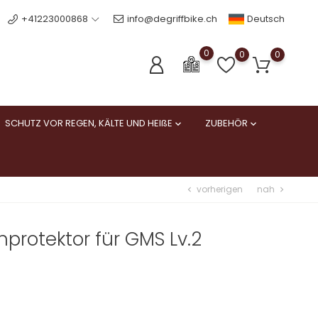
Deutsch
+41223000868
info@degriffbike.ch
0
0
0
SCHUTZ VOR REGEN, KÄLTE UND HEIßE
ZUBEHÖR


vorherigen
nah
chevron_left
chevron_right
protektor für GMS Lv.2