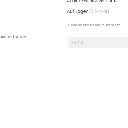
Artikel-Nr.
1876212-001-N
Auf Lager
12 Artikel
Besondere Bestellnummern
Tasche für den
Ean13