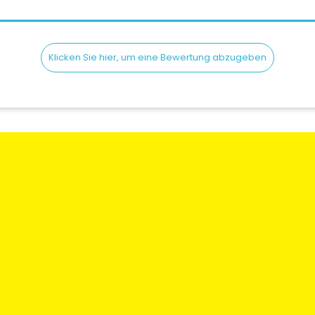
Klicken Sie hier, um eine Bewertung abzugeben
en
Rechtliche Informationen
Mein Konto
gen und
Bedingungen und
Meine Bestellun
Konditionen
Meine Adresse
 Sie uns
Versand & lieferung
Meine Informati
Wer sind Wir
Blog