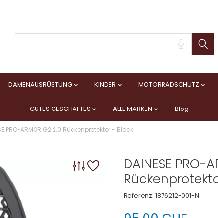
DAMENAUSRÜSTUNG
KINDER
MOTORRADSCHUTZ



GUTES GESCHÄFTES
ALLE MARKEN
Blog


SE PRO-ARMOR G2 2.0 Rückenprotektor - Black
DAINESE PRO-A
Rückenprotekto
Referenz:
1876212-001-N