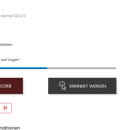
-Armor G2 2.0.
stellen
auf Lager!
NKORB
ERINNERT WERDEN
nditionen