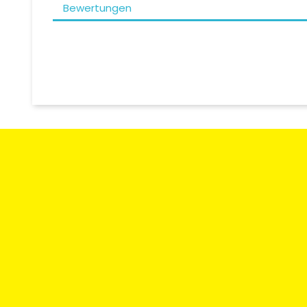
Bewertungen
Zahlungsart
Rücksendun
Umtausch
Moto Degriffbike Sàrl
Kontaktieren
Route des Acacias 20
CH-1227 Les Acacias / Genf
SCHWEIZ