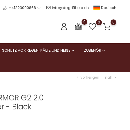
Deutsch
+41223000868
info@degriffbike.ch
0
0
0
SCHUTZ VOR REGEN, KÄLTE UND HEIßE
ZUBEHÖR


vorherigen
nah
chevron_left
chevron_right
RMOR G2 2.0
r - Black