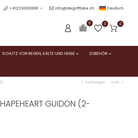
Deutsch
+41223000868
info@degriffbike.ch
0
0
0
SCHUTZ VOR REGEN, KÄLTE UND HEIßE
ZUBEHÖR


vorherigen
nah
M)
chevron_left
chevron_right
SHAPEHEART GUIDON (2-