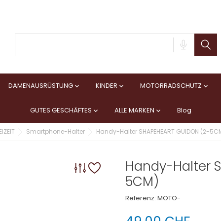
DAMENAUSRÜSTUNG
KINDER
MOTORRADSCHUTZ



GUTES GESCHÄFTES
ALLE MARKEN
Blog


IZEIT
Smartphone-Halter
Handy-Halter SHAPEHEART GUIDON (2-5C
Handy-Halter 
5CM)
Referenz:
MOTO-