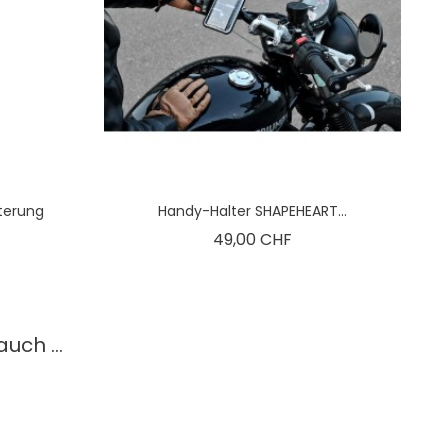
terung
Handy-Halter SHAPEHEART...
is
Preis
49,00 CHF
uch ...