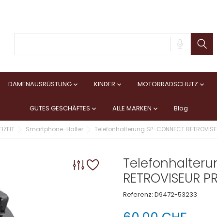
DAMENAUSRÜSTUNG
KINDER
MOTORRADSCHUTZ



GUTES GESCHÄFTES
ALLE MARKEN
Blog


IZEIT
Smartphone-Halter
Telefonhalterung SP-CONNECT RETROVISE
Telefonhalter
RETROVISEUR P
Referenz:
D9472-53233