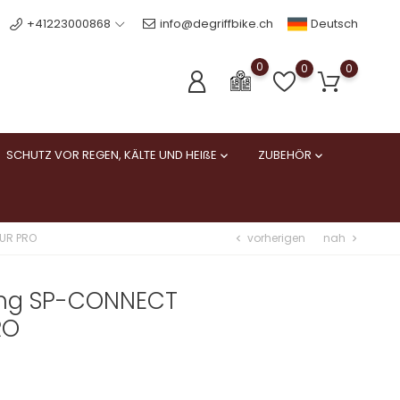
Deutsch
+41223000868
info@degriffbike.ch
0
0
0
SCHUTZ VOR REGEN, KÄLTE UND HEIßE
ZUBEHÖR


vorherigen
nah
UR PRO
chevron_left
chevron_right
ung SP-CONNECT
RO