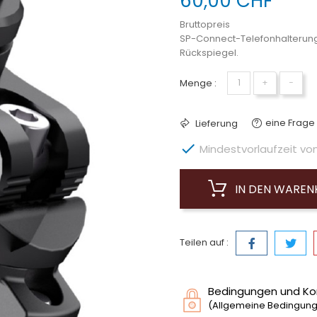
60,00 CHF
Bruttopreis
SP-Connect-Telefonhalterung
Rückspiegel.
Menge :
+
−
eine Frage 
Lieferung

Mindestvorlaufzeit von 
IN DEN WARE
Teilen auf :
Bedingungen und Ko
(Allgemeine Bedingunge