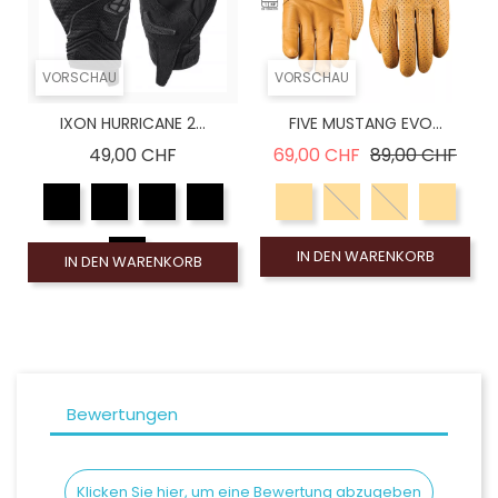
VORSCHAU
VORSCHAU
IXON HURRICANE 2...
FIVE MUSTANG EVO...
Preis
Verkaufspreis
Preis
49,00 CHF
69,00 CHF
89,00 CHF
IN DEN WARENKORB
IN DEN WARENKORB
Bewertungen
Klicken Sie hier, um eine Bewertung abzugeben