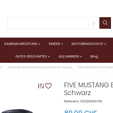
DAMENAUSRÜSTUNG
KINDER
MOTORRADSCHUTZ



GUTES GESCHÄFTES
ALLE MARKEN
Blog


AU
Sommer Motorradhandschuhe für Frauen
FIVE MUSTANG EVO D
FIVE MUSTANG
Schwarz
Referenz:
FI230506071N