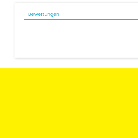
Bewertungen
Zahlungsart
Rücksendun
Umtausch
Moto Degriffbike Sàrl
Kontaktieren
Route des Acacias 20