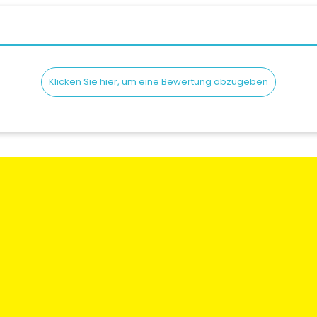
Klicken Sie hier, um eine Bewertung abzugeben
en
Rechtliche Informationen
Mein Konto
gen und
Bedingungen und
Meine Bestellun
Konditionen
Meine Adresse
 Sie uns
Versand & lieferung
Meine Informati
Wer sind Wir