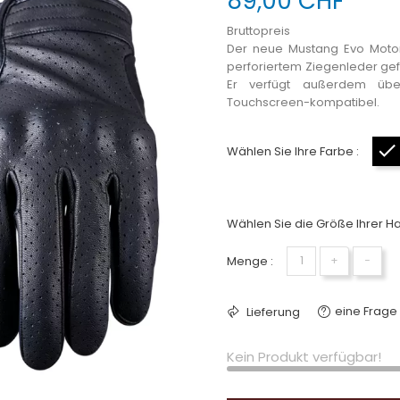
89,00 CHF
Bruttopreis
Der neue Mustang Evo Motor
perforiertem Ziegenleder gef
Er verfügt außerdem über
Touchscreen-kompatibel.
Wählen Sie Ihre Farbe :
Wählen Sie die Größe Ihrer H
Menge :
+
−
eine Frage 
Lieferung
Kein Produkt verfügbar!