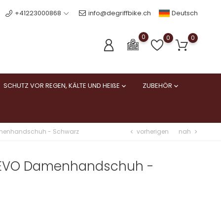
Deutsch
+41223000868
info@degriffbike.ch
0
0
0
SCHUTZ VOR REGEN, KÄLTE UND HEIßE
ZUBEHÖR


vorherigen
nah
amenhandschuh - Schwarz
chevron_left
chevron_right
 EVO Damenhandschuh -