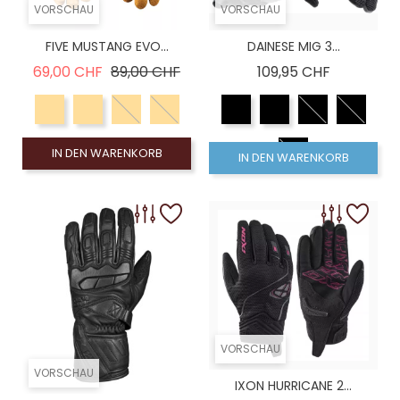
VORSCHAU
VORSCHAU
FIVE MUSTANG EVO...
DAINESE MIG 3...
Verkaufspreis
Preis
Preis
69,00 CHF
89,00 CHF
109,95 CHF
IN DEN WARENKORB
IN DEN WARENKORB
VORSCHAU
VORSCHAU
IXON HURRICANE 2...