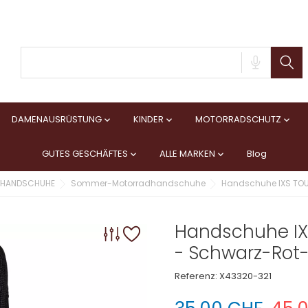
DAMENAUSRÜSTUNG
KINDER
MOTORRADSCHUTZ



GUTES GESCHÄFTES
ALLE MARKEN
Blog


HANDSCHUHE
Sommer-Motorradhandschuhe
Handschuhe IXS TOU
Handschuhe IX
- Schwarz-Rot
Referenz:
X43320-321