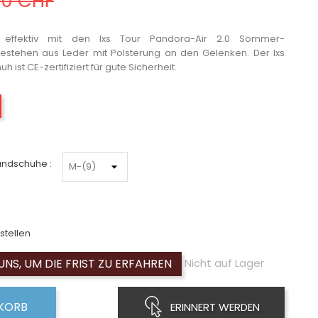
00 CHF
 effektiv mit den Ixs Tour Pandora-Air 2.0 Sommer-
stehen aus Leder mit Polsterung an den Gelenken. Der Ixs
ist CE-zertifiziert für gute Sicherheit.
Noir-Rouge-Blanc
andschuhe :
stellen
UNS, UM DIE FRIST ZU ERFAHREN
Nicht auf Lager
NKORB
ERINNERT WERDEN