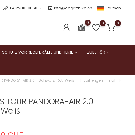
Deutsch
+41223000868
info@degriffbike.ch
0
0
0
SCHUTZ VOR REGEN, KÄLTE UND HEIßE
ZUBEHÖR


vorherigen
nah
R PANDORA-AIR 2.0 - Schwarz-Rot-Weiß
chevron_left
chevron_right
S TOUR PANDORA-AIR 2.0
-Weiß