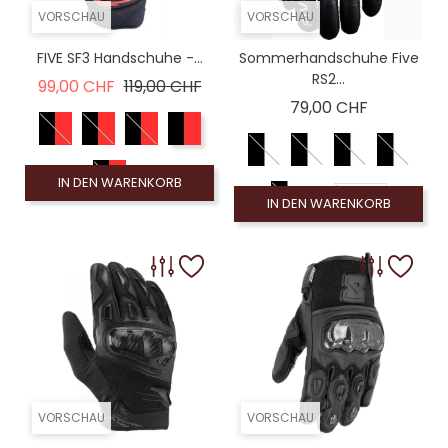
VORSCHAU
VORSCHAU
FIVE SF3 Handschuhe -...
Sommerhandschuhe Five
RS2...
Verkaufspreis
Preis
99,00 CHF
119,00 CHF
Preis
79,00 CHF
IN DEN WARENKORB
S-(8)
IN DEN WARENKORB
XL-(11)
XS-(7)
L-(10)
3XL-(13)
M-(9)
2XL-(12)
VORSCHAU
VORSCHAU