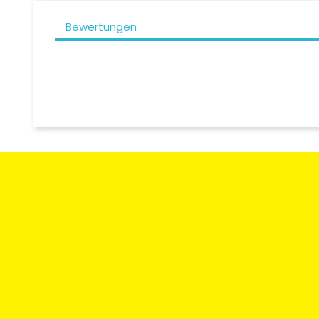
Bewertungen
Zahlungsart
Rücksendun
Umtausch
Moto Degriffbike Sàrl
Kontaktieren
Route des Acacias 20
CH-1227 Les Acacias / Genf