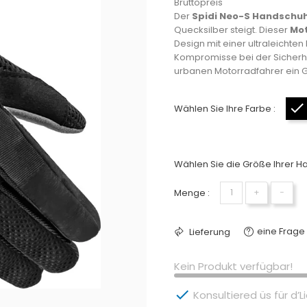
Bruttopreis
Der
Spidi Neo-S Handschu
Quecksilber steigt. Dieser
Mot
Design mit einer ultraleichten
Kompromisse bei der Sicherhe
urbanen Motorradfahrer ein G
Wählen Sie Ihre Farbe :
Wählen Sie die Größe Ihrer H
Menge :
+
−
eine Frage 
Lieferung
Kein Produkt verfügbar!

Konsultiered üs für d’Li