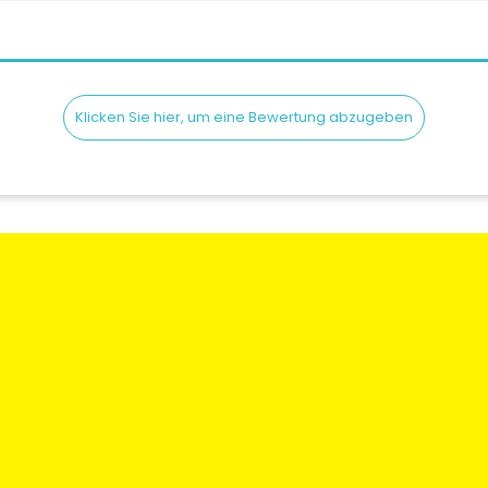
Klicken Sie hier, um eine Bewertung abzugeben
en
Rechtliche Informationen
Mein Konto
gen und
Bedingungen und
Meine Bestellun
Konditionen
Meine Adresse
 Sie uns
Versand & lieferung
Meine Informati
Wer sind Wir