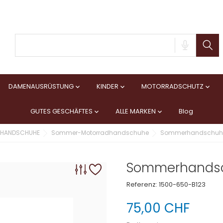
DAMENAUSRÜSTUNG
KINDER
MOTORRADSCHUTZ



GUTES GESCHÄFTES
ALLE MARKEN
Blog


HANDSCHUHE
Sommer-Motorradhandschuhe
Sommerhandschuhe
Sommerhandsc
Referenz:
1500-650-B123
75,00 CHF