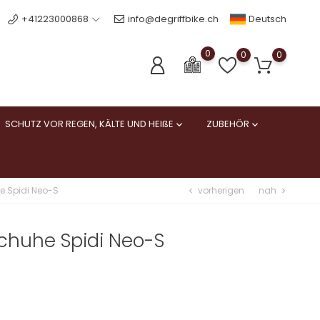
Deutsch
+41223000868
info@degriffbike.ch
0
0
0
SCHUTZ VOR REGEN, KÄLTE UND HEIßE
ZUBEHÖR


vorherigen
nah
 Spidi Neo-S
chevron_left
chevron_right
huhe Spidi Neo-S