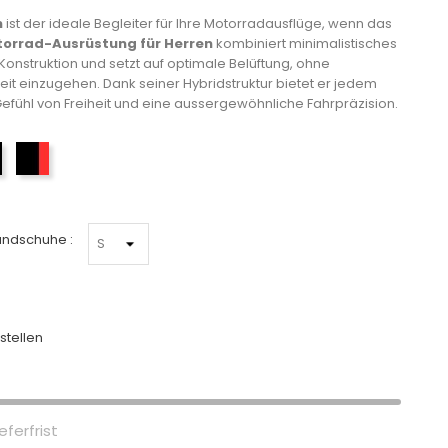
h
ist der ideale Begleiter für Ihre Motorradausflüge, wenn das
orrad-Ausrüstung für Herren
kombiniert minimalistisches
 Konstruktion und setzt auf optimale Belüftung, ohne
it einzugehen. Dank seiner Hybridstruktur bietet er jedem
efühl von Freiheit und eine aussergewöhnliche Fahrpräzision.
Schwarz
Schwarz-Rot
andschuhe :
stellen
eferfrist