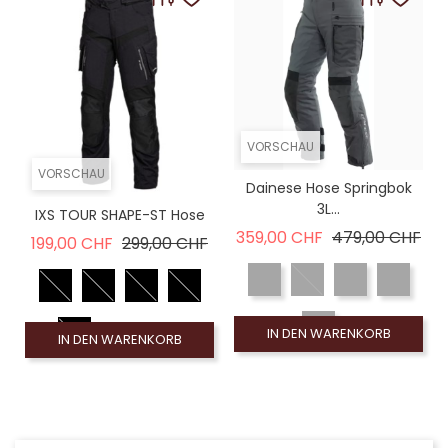
VORSCHAU
VORSCHAU
Dainese Hose Springbok
3L...
IXS TOUR SHAPE-ST Hose
Verkaufspreis
Pre
359,00 CHF
479,00 CHF
Verkaufspreis
Preis
199,00 CHF
299,00 CHF
IN DEN WARENKORB
IN DEN WARENKORB