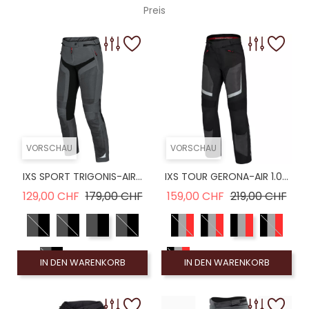
Preis
VORSCHAU
VORSCHAU
IXS SPORT TRIGONIS-AIR...
IXS TOUR GERONA-AIR 1.0...
Verkaufspreis
Preis
Verkaufspreis
Prei
129,00 CHF
179,00 CHF
159,00 CHF
219,00 CHF
IN DEN WARENKORB
IN DEN WARENKORB