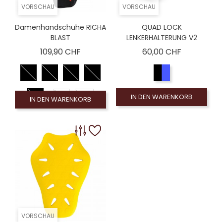
VORSCHAU
VORSCHAU
Damenhandschuhe RICHA
QUAD LOCK
BLAST
LENKERHALTERUNG V2
Preis
Preis
109,90 CHF
60,00 CHF
DL
DM
IN DEN WARENKORB
IN DEN WARENKORB
D2XL
DS
DXL
DXS
VORSCHAU