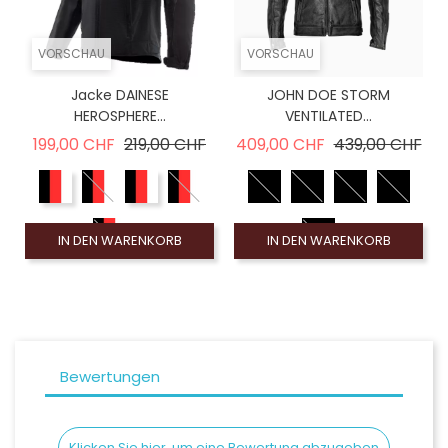
VORSCHAU
VORSCHAU
Jacke DAINESE
JOHN DOE STORM
HEROSPHERE...
VENTILATED...
Verkaufspreis
Preis
Verkaufspreis
Pre
199,00 CHF
219,00 CHF
409,00 CHF
439,00 CHF
IN DEN WARENKORB
IN DEN WARENKORB
Bewertungen
Klicken Sie hier, um eine Bewertung abzugeben