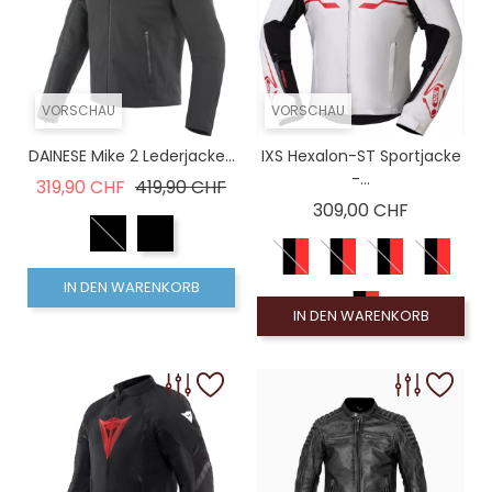
VORSCHAU
VORSCHAU
DAINESE Mike 2 Lederjacke...
IXS Hexalon-ST Sportjacke
-...
Verkaufspreis
Preis
319,90 CHF
419,90 CHF
Preis
309,00 CHF
IN DEN WARENKORB
IN DEN WARENKORB