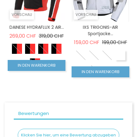
VORSCHAU
VORSCHAU
DAINESE HYDRAFLUX 2 AIR...
IXS TRIGONIS-AIR
Sportjacke...
Verkaufspreis
Preis
269,00 CHF
319,00 CHF
Verkaufspreis
Prei
159,00 CHF
199,00 CHF
IN DEN WARENKORB
IN DEN WARENKORB
Bewertungen
Klicken Sie hier, um eine Bewertung abzugeben