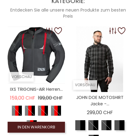
KATEGORIE:
Entdecken Sie alle unsere neuen Produkte zum besten
Preis
VORSCHAU
VORSCHAU
IXS TRIGONIS-AIR Herren...
Verkaufspreis
Preis
159,00 CHF
199,00 CHF
JOHN DOE MOTOSHIRT
Jacke -...
Preis
299,00 CHF
IN DEN WARENKORB