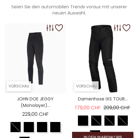
Seien Sie den automobilen Trends voraus mit unserer
neuen Auswahl.
VORSCHAU
VORSCHAU
JOHN DOE JEGGY
Damenhose IXS TOUR...
(Monolayer)...
Verkaufspreis
Pre
179,00 CHF
209,00 CHF
Preis
229,00 CHF
IN DEN WARENKORB