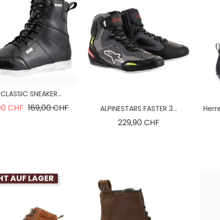
 CLASSIC SNEAKER...
Verkaufspreis
Preis
00 CHF
169,00 CHF
ALPINESTARS FASTER 3...
Herr
Preis
229,90 CHF
HT AUF LAGER