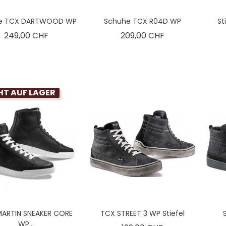
e TCX DARTWOOD WP
Schuhe TCX R04D WP
St
Preis
Preis
249,00 CHF
209,00 CHF
HT AUF LAGER
ARTIN SNEAKER CORE
TCX STREET 3 WP Stiefel
WP...