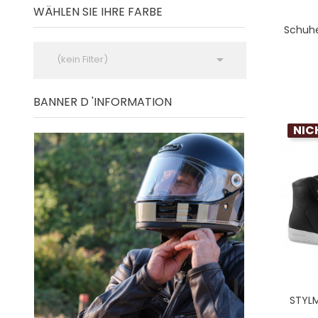
WÄHLEN SIE IHRE FARBE
Schuh

(kein Filter)
BANNER D 'INFORMATION
NIC
STYLM