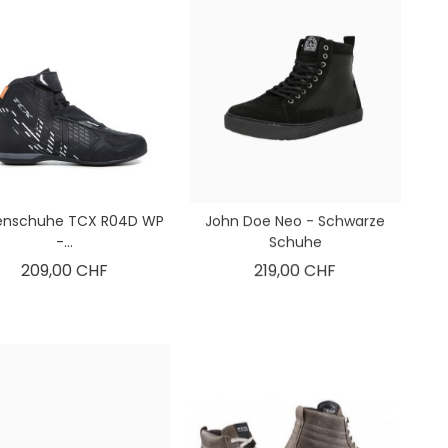
enschuhe TCX R04D WP
John Doe Neo - Schwarze
-...
Schuhe
Preis
Preis
209,00 CHF
219,00 CHF