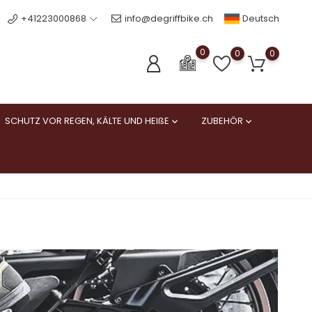
Deutsch
+41223000868
info@degriffbike.ch
0
0
0
SCHUTZ VOR REGEN, KÄLTE UND HEIßE
ZUBEHÖR

