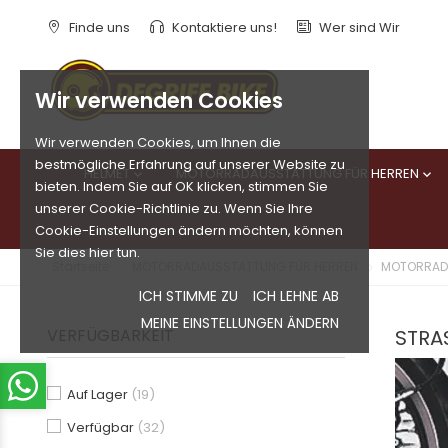
Finde uns
Kontaktiere uns!
Wer sind Wir
Wir verwenden Cookies
Wir verwenden Cookies, um Ihnen die
bestmögliche Erfahrung auf unserer Website zu
HELMET
MOTORRADAUSSTATTUNG FÜR HERREN


bieten. Indem Sie auf OK klicken, stimmen Sie
unserer Cookie-Richtlinie zu. Wenn Sie Ihre
Cookie-Einstellungen ändern möchten, können
Sie dies hier tun.
Startseite
MOTORRADAUSSTATTUNG FÜR HERREN
MOTORRADS
ICH STIMME ZU
ICH LEHNE AB
MEINE EINSTELLUNGEN ÄNDERN
VERFÜGBARKEIT
STRA
Auf Lager
(19)
Verfügbar
(32)