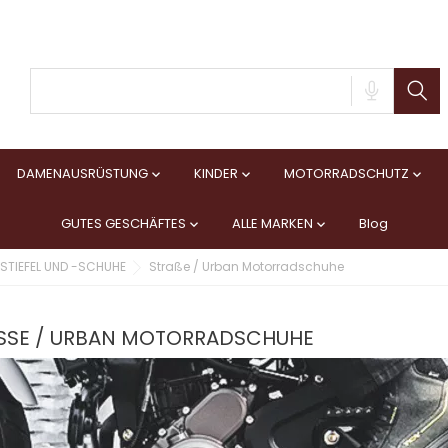
DAMENAUSRÜSTUNG
KINDER
MOTORRADSCHUTZ



GUTES GESCHÄFTES
ALLE MARKEN
Blog


TIEFEL UND -SCHUHE
Straße / Urban Motorradschuhe
SSE / URBAN MOTORRADSCHUHE