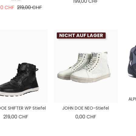
Preis
199,00 CHF
Verkaufspreis
Preis
00 CHF
219,00 CHF
NICHT AUF LAGER
ALP
OE SHIFTER WP Stiefel
JOHN DOE NEO-Stiefel
Preis
Preis
219,00 CHF
0,00 CHF