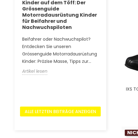
Kinder auf dem Töff: Der
Gore-Tex
egeln
Grössenguide
Motorradau
Motorradausrüstung Kinder
komplette D
für Beifahrer und
Technologie
Nachwuchspiloten
Strasse ve
Beifahrer oder Nachwuchspilot?
Tauchen Sie ei
es der
Entdecken Sie unseren
Gore-Tex Mot
on.
Grössenguide Motorradausrüstung
Von der NASA 
Kinder: Präzise Masse, Tipps zur...
Alpenpässen: E
Artikel lesen
Artikel lesen
IXS 
ALLE LETZTEN BEITRÄGE ANZEIGEN
NIC