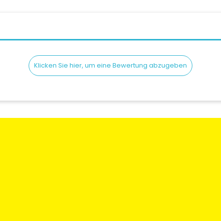
Klicken Sie hier, um eine Bewertung abzugeben
en
Rechtliche Informationen
Mein Konto
gen und
Bedingungen und
Meine Bestellun
Konditionen
Meine Adresse
 Sie uns
Versand & lieferung
Meine Informati