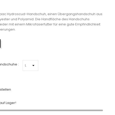
aaac Hydroscud-Handschuh, einen Übergangshandschuh aus
lyester und Polyamid. Die Handfläche des Handschuhs
er mit einem Mikrofaserfutter für eine gute Empfindlichkeit
uerungen.
Schwarz
andschuhe :
stellen
uf Lager!