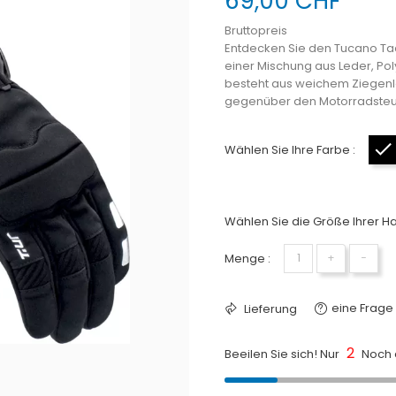
69,00 CHF
Bruttopreis
Entdecken Sie den Tucano T
einer Mischung aus Leder, Po
besteht aus weichem Ziegenled
gegenüber den Motorradste
Wählen Sie Ihre Farbe :
Wählen Sie die Größe Ihrer H
Menge :
+
−
eine Frage 
Lieferung
2
Beeilen Sie sich! Nur
Noch a