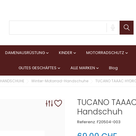
DAMENAUSRÜSTUNG
KINDER
MOTORRADSCHUTZ



GUTES GESCHÄFTES
ALLE MARKEN
Blog


HANDSCHUHE
Winter-Motorrad-Handschuhe
TUCANO TAAAC HYDR
TUCANO TAAA
Handschuh
Referenz:
F20504-003