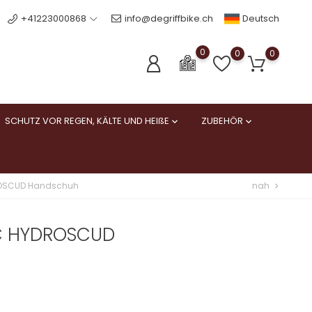
Deutsch
+41223000868
info@degriffbike.ch
0
0
0
SCHUTZ VOR REGEN, KÄLTE UND HEIßE
ZUBEHÖR


nah
OSCUD Handschuh
chevron_right
C HYDROSCUD