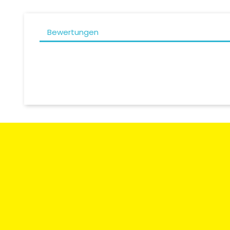
Bewertungen
Zahlungsart
Rücksendun
Umtausch
Moto Degriffbike Sàrl
Kontaktieren
Route des Acacias 20