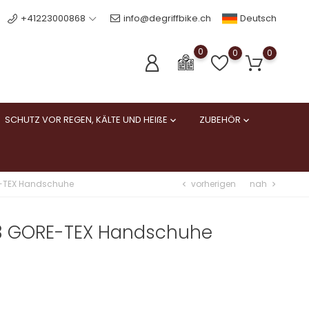
Deutsch
+41223000868
info@degriffbike.ch
0
0
0
SCHUTZ VOR REGEN, KÄLTE UND HEIßE
ZUBEHÖR


vorherigen
nah
E-TEX Handschuhe
chevron_left
chevron_right
 3 GORE-TEX Handschuhe