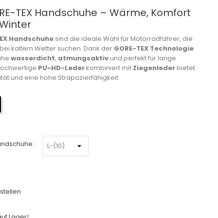
ORE-TEX Handschuhe – Wärme, Komfort
 Winter
TEX Handschuhe
sind die ideale Wahl für Motorradfahrer, die
bei kaltem Wetter suchen. Dank der
GORE-TEX Technologie
uhe
wasserdicht
,
atmungsaktiv
und perfekt für lange
 hochwertige
PU-HD-Leder
kombiniert mit
Ziegenleder
bietet
ität und eine hohe Strapazierfähigkeit.
Schwarz
andschuhe :
stellen
uf Lager!