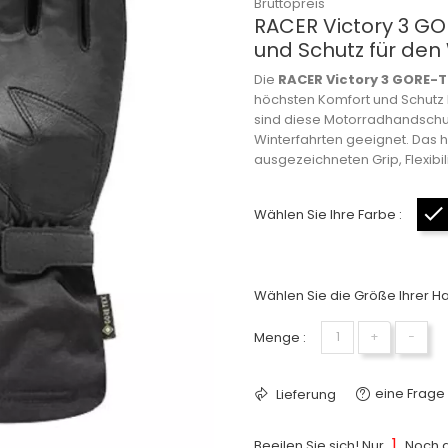
Bruttopreis
RACER Victory 3 G
und Schutz für den
Die
RACER Victory 3 GORE-
höchsten Komfort und Schutz 
sind diese Motorradhandsch
Winterfahrten geeignet. Das
ausgezeichneten Grip, Flexibil
Wählen Sie Ihre Farbe :
Wählen Sie die Größe Ihrer H
Menge :
+
−
eine Frage 
Lieferung
1
Beeilen Sie sich! Nur
Noch a