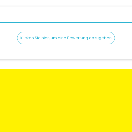
Klicken Sie hier, um eine Bewertung abzugeben
en
Rechtliche Informationen
Mein Konto
gen und
Bedingungen und
Meine Bestellun
Konditionen
Meine Adresse
 Sie uns
Versand & lieferung
Meine Informati