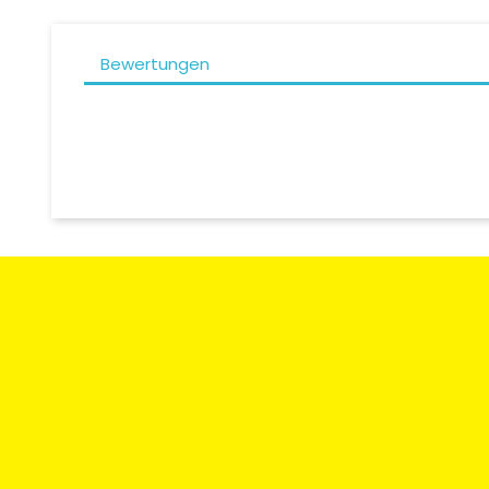
Bewertungen
Zahlungsart
Rücksendun
Umtausch
Moto Degriffbike Sàrl
Kontaktieren
Route des Acacias 20