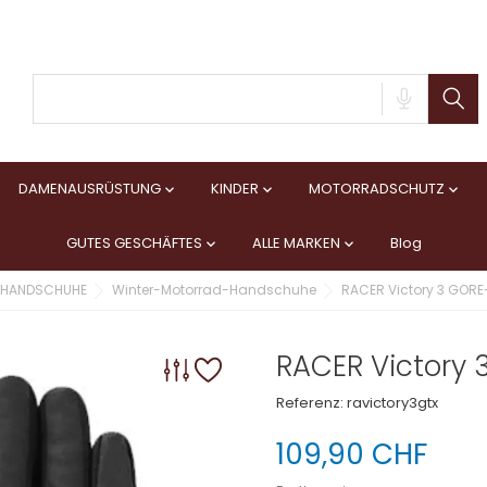
DAMENAUSRÜSTUNG
KINDER
MOTORRADSCHUTZ



GUTES GESCHÄFTES
ALLE MARKEN
Blog


HANDSCHUHE
Winter-Motorrad-Handschuhe
RACER Victory 3 GOR
RACER Victory
Referenz:
ravictory3gtx
109,90 CHF