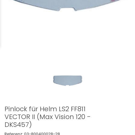
Pinlock für Helm LS2 FF811
VECTOR II (Max Vision 120 -
DKS457)
Referenz:
03-800400028-28