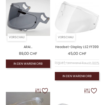
VORSCHAU
VORSCHAU
ARAI...
Headset-Display LS2 FF399
Preis
Preis
89,00 CHF
45,00 CHF
Coloré (non homologué), Leinwand Rauch 100% (
IN DEN WARENKORB
Coloré (non homologué), Rauchschirm 50% (no
IN DEN WARENKORB
Klarer Bildschirm (homologué), Visiére homologu