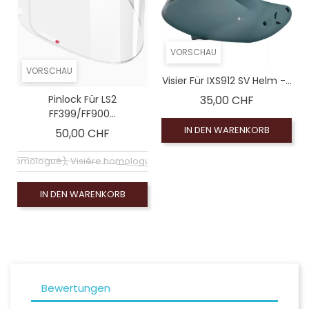
VORSCHAU
VORSCHAU
Visier Für IXS912 SV Helm -...
Preis
Pinlock Für LS2
35,00 CHF
FF399/FF900...
IN DEN WARENKORB
Preis
50,00 CHF
air (homologué), Visiére homologuée (EXE-2206)
IN DEN WARENKORB
Bewertungen