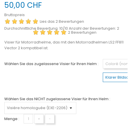
50,00 CHF
Bruttopreis
Lies das 2 Bewertungen
Durchschnittliche Bewertung:
10
/10 Anzahl der Bewertungen:
2
2 Bewertungen
Visier für Motorradhelme, das mit den Motorradhelmen LS2 FF811
Vector 2 kompatibel ist.
Wählen Sie das zugelassene Visier für Ihren Helm :
Coloré (no
Klarer Bild
Wählen Sie das NICHT zugelassene Visier für Ihren Helm :
Menge :
+
−