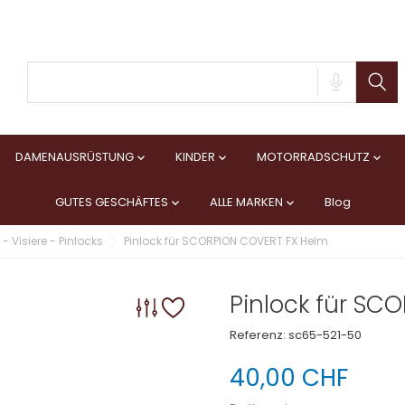
DAMENAUSRÜSTUNG
KINDER
MOTORRADSCHUTZ



GUTES GESCHÄFTES
ALLE MARKEN
Blog


- Visiere - Pinlocks
Pinlock für SCORPION COVERT FX Helm
Pinlock für SC
Referenz:
sc65-521-50
40,00 CHF