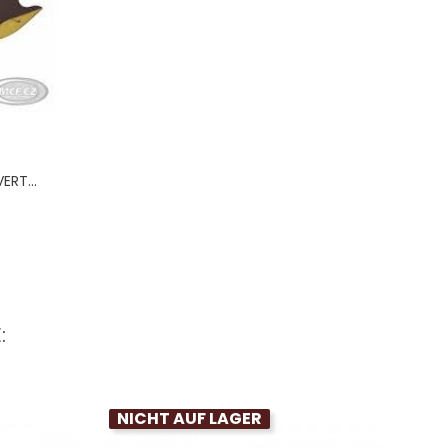
ERT...
is
:
NICHT AUF LAGER