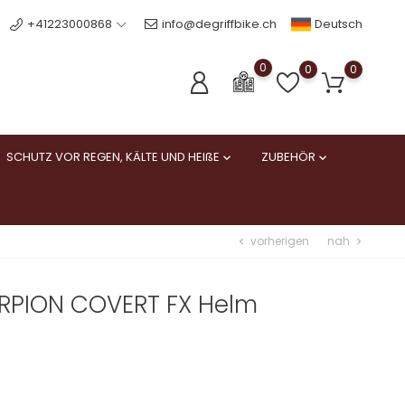
Deutsch
+41223000868
info@degriffbike.ch
0
0
0
SCHUTZ VOR REGEN, KÄLTE UND HEIßE
ZUBEHÖR


vorherigen
nah
chevron_left
chevron_right
ORPION COVERT FX Helm