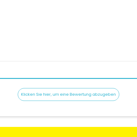
Preis
35,00 CHF
AIROH S5 Clear Headset D
Pre
69,00 CHF
Klicken Sie hier, um eine Bewertung abzugeben