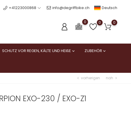
Deutsch
+41223000868
info@degriffbike.ch
0
0
0
SCHUTZ VOR REGEN, KÄLTE UND HEIßE
ZUBEHÖR


vorherigen
nah
chevron_left
chevron_right
ORPION EXO-230 / EXO-Z1