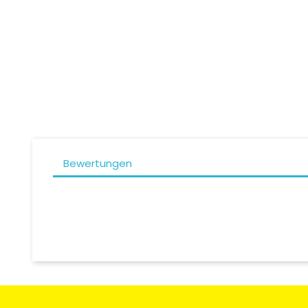
Scorpion EXO-3000 / EXO-920...
Preis
29,90 CHF
Bewertungen