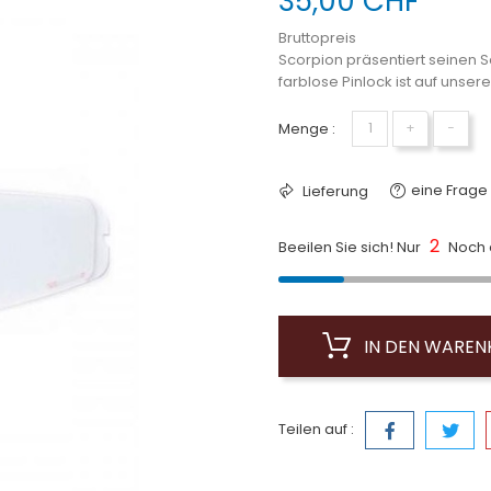
35,00 CHF
Bruttopreis
Scorpion präsentiert seinen 
farblose Pinlock ist auf unser
Menge :
+
−
eine Frage 
Lieferung
2
Beeilen Sie sich! Nur
Noch a
IN DEN WARE
Teilen auf :