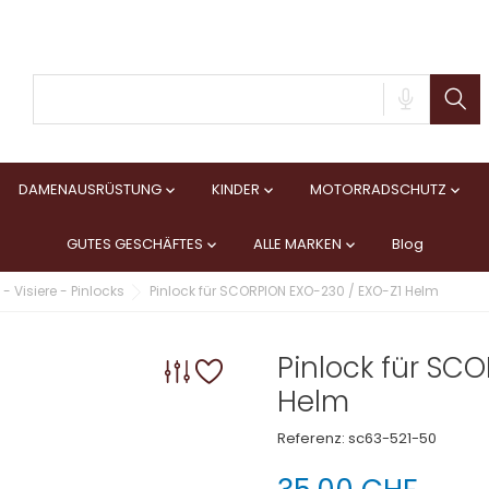
DAMENAUSRÜSTUNG
KINDER
MOTORRADSCHUTZ



GUTES GESCHÄFTES
ALLE MARKEN
Blog


- Visiere - Pinlocks
Pinlock für SCORPION EXO-230 / EXO-Z1 Helm
Pinlock für SC
Helm
Referenz:
sc63-521-50