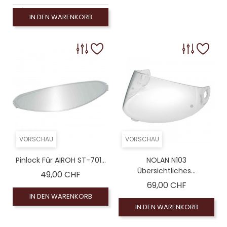
logué), Silberner Spiegelbildschirm (non homologué)
IN DEN WARENKORB
 homologué), Rauchschirm 50% (non homologué)
omologué), Leinwand Rauch 100% (non homologué)
VORSCHAU
VORSCHAU
Pinlock Für AIROH ST-701...
NOLAN N103
Übersichtliches...
Preis
49,00 CHF
Preis
69,00 CHF
IN DEN WARENKORB
IN DEN WARENKORB