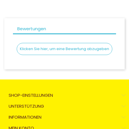
Coloré (non homologué), Écran iridium bleu (XS-MS)
Coloré (non homologué), Écran iridium argent (ML-2X
Bewertungen
Coloré (non homologué), Écran fumé foncé 80% K1S K5S (M
Klicken Sie hier, um eine Bewertung abzugeben
Coloré (non homologué), Écran iridium or (ML-2XL)
Coloré (non homologué), Écran iridium argent (XS-MS
Coloré (non homologué), Écran fumé foncé 80% K1S K5S (
Coloré (non homologué), Écran iridium (XS-MS) (
SHOP-EINSTELLUNGEN
UNTERSTÜTZUNG
INFORMATIONEN
MEIN KONTO