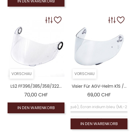
IN DEN WARENKORB
VORSCHAU
VORSCHAU
LS2 FF396/385/358/322...
Visier Für AGV-Helm K1S /...
Preis
Preis
70,00 CHF
69,00 CHF
Coloré (non homologué), Écran iridium bleu (ML-2XL
IN DEN WARENKORB
Écran claire K1 S (XS-M) K5 S (XS-MS), Visiére homo
IN DEN WARENKORB
Écran claire K1 S (L-2XL) K5 S (ML-2XL), Visiére homo