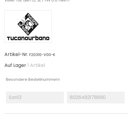
Visier für den EL'JETTIN 6.0 Helm
Artikel-Nr.
F20310-V00-K
Auf Lager
1 Artikel
Besondere Bestellnummern
Ean13
8026492178890