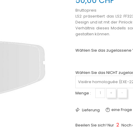
50,00 CHF
Bruttopreis
LS2 präsentiert das LS2 FF32
Design und ist mit der Pinloc
Verhältnis dieses Modells sor
gestalten können.
Wählen Sie das zugelassene Vi
Wählen Sie das NICHT zugelass
Menge :
+
−
eine Frage 
Lieferung
2
Beeilen Sie sich! Nur
Noch a