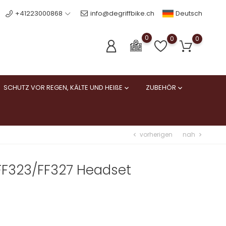
Deutsch
+41223000868
info@degriffbike.ch
0
0
0
SCHUTZ VOR REGEN, KÄLTE UND HEIßE
ZUBEHÖR


vorherigen
nah
chevron_left
chevron_right
2 FF323/FF327 Headset