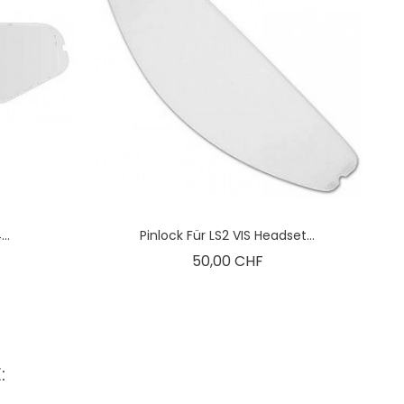
..
Pinlock Für LS2 VIS Headset...
is
Preis
50,00 CHF
: