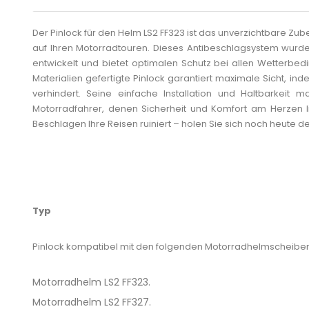
Der Pinlock für den Helm LS2 FF323 ist das unverzichtbare Zube
auf Ihren Motorradtouren. Dieses Antibeschlagsystem wurde 
entwickelt und bietet optimalen Schutz bei allen Wetterbe
Materialien gefertigte Pinlock garantiert maximale Sicht, in
verhindert. Seine einfache Installation und Haltbarkeit 
Motorradfahrer, denen Sicherheit und Komfort am Herzen li
Beschlagen Ihre Reisen ruiniert – holen Sie sich noch heute de
Typ
Pinlock kompatibel mit den folgenden Motorradhelmscheiben
Motorradhelm LS2 FF323.
Motorradhelm LS2 FF327.