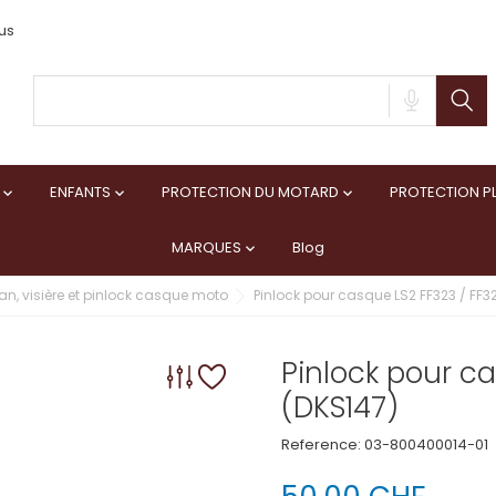
us
ENFANTS
PROTECTION DU MOTARD
PROTECTION PL



MARQUES
Blog

an, visière et pinlock casque moto
Pinlock pour casque LS2 FF323 / FF3
Pinlock pour c
(DKS147)
Reference:
03-800400014-01