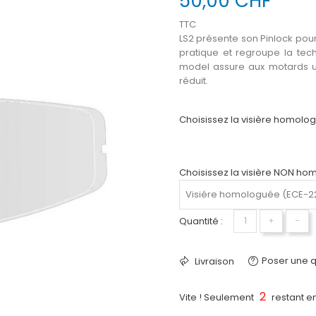
50,00 CHF
TTC
LS2 présente son Pinlock pour
pratique et regroupe la tech
model assure aux motards un
réduit.
Choisissez la visière homolo
Choisissez la visière NON ho
Quantité :
+
−
Poser une q
Livraison
2
Vite ! Seulement
restant en