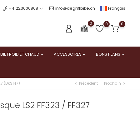
Français
+41223000868
info@degriffbike.ch
0
0
0
UIE FROID ET CHAUD
ACCESSOIRES
BONS PLANS



Précédent
Prochain
27 (DKS147)
chevron_left
chevron_right
asque LS2 FF323 / FF327