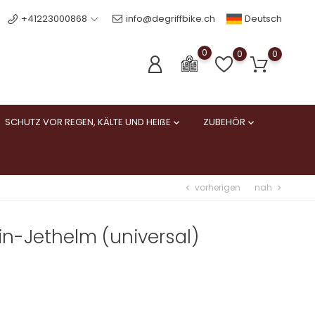
Deutsch
+41223000868
info@degriffbike.ch
0
0
0
SCHUTZ VOR REGEN, KÄLTE UND HEIßE
ZUBEHÖR


vorherigen
nah
chevron_left
chevron_right
in-Jethelm (universal)