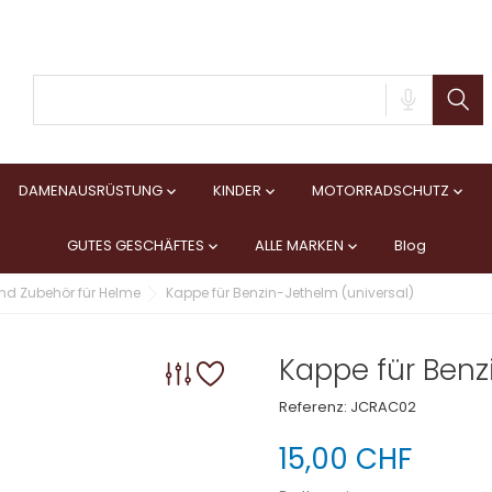
DAMENAUSRÜSTUNG
KINDER
MOTORRADSCHUTZ



GUTES GESCHÄFTES
ALLE MARKEN
Blog


 und Zubehör für Helme
Kappe für Benzin-Jethelm (universal)
Kappe für Benz
Referenz:
JCRAC02
15,00 CHF