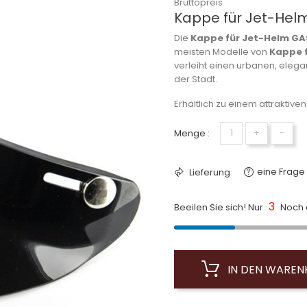
Bruttopreis
Kappe für Jet-Helm 
Die
Kappe für Jet-Helm GAS
meisten Modelle von
Kappe 
verleiht einen urbanen, elega
der Stadt.
Erhältlich zu einem attraktiven
Menge :
+
−
eine Frage 
Lieferung
3
Beeilen Sie sich! Nur
Noch a
IN DEN WARE