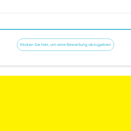
Klicken Sie hier, um eine Bewertung abzugeben
en
Rechtliche Informationen
Mein Konto
gen und
Bedingungen und
Meine Bestellun
Konditionen
Meine Adresse