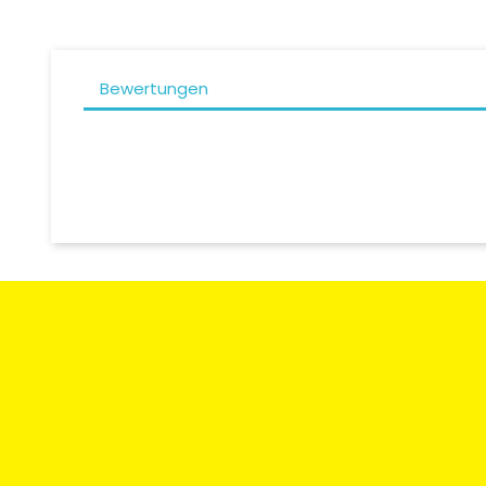
Bewertungen
Zahlungsart
Rücksendun
Umtausch
Moto Degriffbike Sàrl