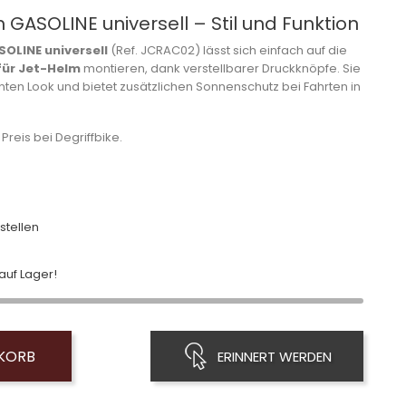
GASOLINE universell – Stil und Funktion
OLINE universell
(Ref. JCRAC02) lässt sich einfach auf die
für Jet-Helm
montieren, dank verstellbarer Druckknöpfe. Sie
nten Look und bietet zusätzlichen Sonnenschutz bei Fahrten in
 Preis bei Degriffbike.
stellen
uf Lager!
NKORB
ERINNERT WERDEN