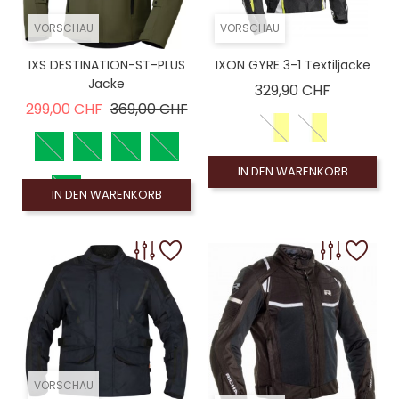
VORSCHAU
VORSCHAU
IXS DESTINATION-ST-PLUS
IXON GYRE 3-1 Textiljacke
Jacke
Preis
329,90 CHF
Verkaufspreis
Preis
299,00 CHF
369,00 CHF
IN DEN WARENKORB
IN DEN WARENKORB
VORSCHAU