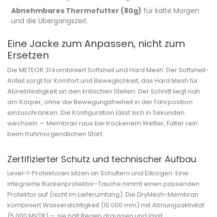
Abnehmbares Thermofutter (80g)
für kalte Morgen
und die Übergangszeit.
Eine Jacke zum Anpassen, nicht zum
Ersetzen
Die METEOR 31 kombiniert Softshell und Hard Mesh: Der Softshell-
Anteil sorgt für Komfort und Beweglichkeit, das Hard Mesh für
Abriebfestigkeit an den kritischen Stellen. Der Schnitt liegt nah
am Körper, ohne die Bewegungsfreiheit in der Fahrposition
einzuschränken. Die Konfiguration lässt sich in Sekunden
wechseln — Membran raus bei trockenem Wetter, Futter rein
beim frühmorgendlichen Start.
Zertifizierter Schutz und technischer Aufbau
Level-1-Protektoren sitzen an Schultern und Ellbogen. Eine
integrierte Rückenprotektor-Tasche nimmt einen passenden
Protektor auf (nicht im Lieferumfang). Die DryMesh-Membran
kombiniert Wasserdichtigkeit (10 000 mm) mit Atmungsaktivität
(5 000 MVTR) — sie hält Regen draussen und lässt