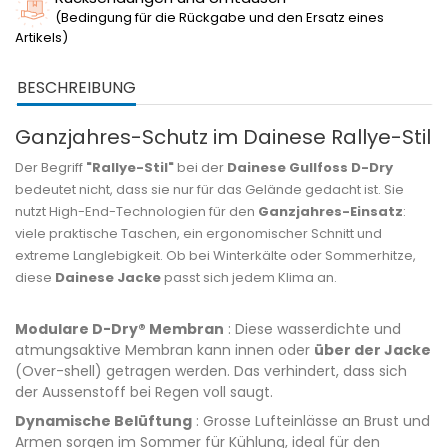
(Bedingung für die Rückgabe und den Ersatz eines
Artikels)
BESCHREIBUNG
Ganzjahres-Schutz im Dainese Rallye-Stil
Der Begriff
"Rallye-Stil"
bei der
Dainese Gullfoss D-Dry
bedeutet nicht, dass sie nur für das Gelände gedacht ist. Sie
nutzt High-End-Technologien für den
Ganzjahres-Einsatz
:
viele praktische Taschen, ein ergonomischer Schnitt und
extreme Langlebigkeit. Ob bei Winterkälte oder Sommerhitze,
diese
Dainese Jacke
passt sich jedem Klima an.
Modulare D-Dry® Membran
: Diese wasserdichte und
atmungsaktive Membran kann innen oder
über der Jacke
(Over-shell) getragen werden. Das verhindert, dass sich
der Aussenstoff bei Regen voll saugt.
Dynamische Belüftung
: Grosse Lufteinlässe an Brust und
Armen sorgen im Sommer für Kühlung, ideal für den