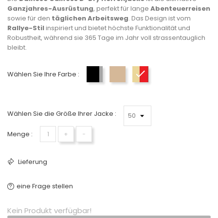
Ganzjahres-Ausrüstung
, perfekt für lange
Abenteuerreisen
sowie für den
täglichen Arbeitsweg
. Das Design ist vom
Rallye-Stil
inspiriert und bietet höchste Funktionalität und
Robustheit, während sie 365 Tage im Jahr voll strassentauglich
bleibt.
Wählen Sie Ihre Farbe :
Schwarz-Grau-Blau
Beige-Schwarz
beige-rot-schwarz
Wählen Sie die Größe Ihrer Jacke :
Menge :
+
−
Lieferung
eine Frage stellen
Kein Produkt verfügbar!