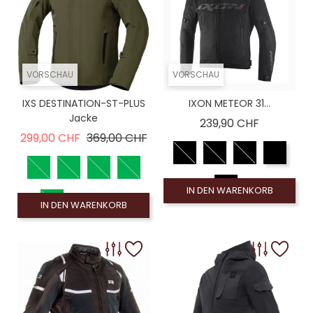
VORSCHAU
VORSCHAU
IXS DESTINATION-ST-PLUS
IXON METEOR 31...
Jacke
Preis
239,90 CHF
Verkaufspreis
Preis
299,00 CHF
369,00 CHF
IN DEN WARENKORB
IN DEN WARENKORB