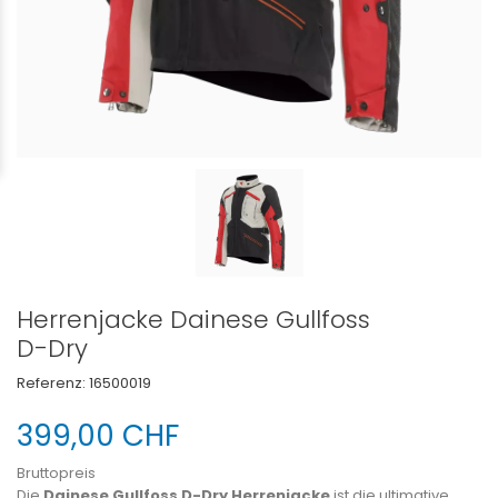
Herrenjacke Dainese Gullfoss
D-Dry
Referenz:
16500019
399,00 CHF
Bruttopreis
Die
Dainese Gullfoss D-Dry Herrenjacke
ist die ultimative